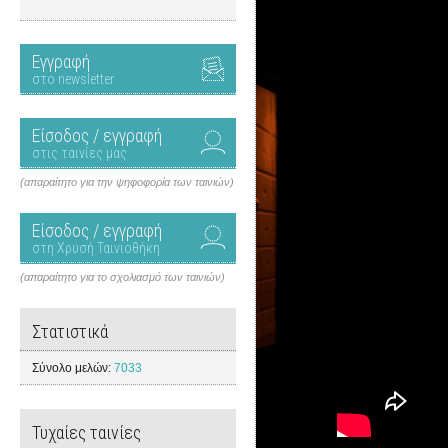
Εγγραφή
στο newsletter
Είσοδος / εγγραφή
στις ταινίες μας
(απαραίτητο για την ψηφοφορία των ταινιών)
Είσοδος / εγγραφή
στη Χρυσή Ταινιοθήκη
(απαραίτητο για το σχολιασμό των ταινιών)
Στατιστικά
Σύνολο μελών:
7033
Τυχαίες ταινίες