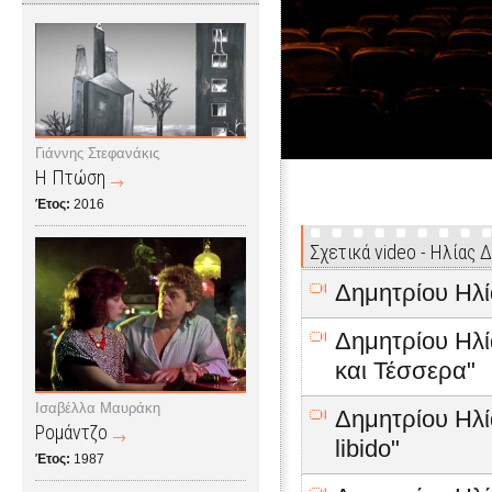
Γιάννης Στεφανάκις
Η Πτώση
Έτος:
2016
Σχετικά video - Ηλίας 
Δημητρίου Ηλί
Δημητρίου Ηλία
και Τέσσερα"
Ισαβέλλα Μαυράκη
Δημητρίου Ηλία
Ρομάντζο
libido"
Έτος:
1987