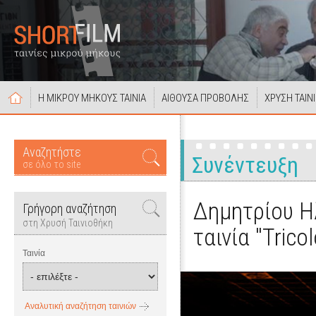
Η ΜΙΚΡΟΥ ΜΗΚΟΥΣ ΤΑΙΝΙΑ
ΑΙΘΟΥΣΑ ΠΡΟΒΟΛΗΣ
ΧΡΥΣΗ ΤΑΙΝ
Αναζητήστε
Συνέντευξη
σε όλο το site
Δημητρίου Ηλ
Γρήγορη αναζήτηση
στη Χρυσή Ταινιοθήκη
ταινία "Tricol
Ταινία
Αναλυτική αναζήτηση ταινιών