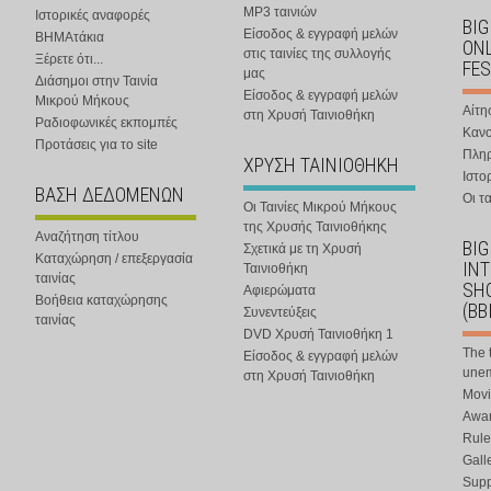
MP3 ταινιών
Ιστορικές αναφορές
BIG
Είσοδος & εγγραφή μελών
ΒΗΜΑτάκια
ONL
στις ταινίες της συλλογής
Ξέρετε ότι...
FES
μας
Διάσημοι στην Ταινία
Είσοδος & εγγραφή μελών
Μικρού Μήκους
Αίτη
στη Χρυσή Ταινιοθήκη
Ραδιοφωνικές εκπομπές
Κανο
Προτάσεις για το site
Πλη
ΧΡΥΣΗ ΤΑΙΝΙΟΘΗΚΗ
Ιστο
ΒΑΣΗ ΔΕΔΟΜΕΝΩΝ
Οι τα
Οι Ταινίες Μικρού Μήκους
της Χρυσής Ταινιοθήκης
Αναζήτηση τίτλου
BIG
Σχετικά με τη Χρυσή
Καταχώρηση / επεξεργασία
IN
Ταινιοθήκη
ταινίας
SHO
Αφιερώματα
Βοήθεια καταχώρησης
(BB
Συνεντεύξεις
ταινίας
DVD Χρυσή Ταινιοθήκη 1
The 
Είσοδος & εγγραφή μελών
une
στη Χρυσή Ταινιοθήκη
Movi
Awar
Rule
Gall
Supp