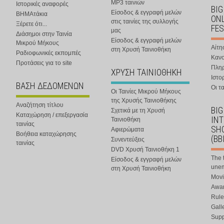
MP3 ταινιών
Ιστορικές αναφορές
BIG
Είσοδος & εγγραφή μελών
ΒΗΜΑτάκια
ONL
στις ταινίες της συλλογής
Ξέρετε ότι...
FES
μας
Διάσημοι στην Ταινία
Είσοδος & εγγραφή μελών
Μικρού Μήκους
Αίτη
στη Χρυσή Ταινιοθήκη
Ραδιοφωνικές εκπομπές
Κανο
Προτάσεις για το site
Πλη
ΧΡΥΣΗ ΤΑΙΝΙΟΘΗΚΗ
Ιστο
ΒΑΣΗ ΔΕΔΟΜΕΝΩΝ
Οι τα
Οι Ταινίες Μικρού Μήκους
της Χρυσής Ταινιοθήκης
Αναζήτηση τίτλου
BIG
Σχετικά με τη Χρυσή
Καταχώρηση / επεξεργασία
IN
Ταινιοθήκη
ταινίας
SHO
Αφιερώματα
Βοήθεια καταχώρησης
(BB
Συνεντεύξεις
ταινίας
DVD Χρυσή Ταινιοθήκη 1
The 
Είσοδος & εγγραφή μελών
une
στη Χρυσή Ταινιοθήκη
Movi
Awar
Rule
Gall
Supp