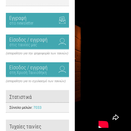
Εγγραφή
στο newsletter
Είσοδος / εγγραφή
στις ταινίες μας
(απαραίτητο για την ψηφοφορία των ταινιών)
Είσοδος / εγγραφή
στη Χρυσή Ταινιοθήκη
(απαραίτητο για το σχολιασμό των ταινιών)
Στατιστικά
Σύνολο μελών:
7033
Τυχαίες ταινίες