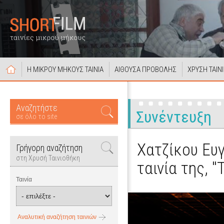
Η ΜΙΚΡΟΥ ΜΗΚΟΥΣ ΤΑΙΝΙΑ
ΑΙΘΟΥΣΑ ΠΡΟΒΟΛΗΣ
ΧΡΥΣΗ ΤΑΙΝ
Αναζητήστε
Συνέντευξη
σε όλο το site
Χατζίκου Ευγ
Γρήγορη αναζήτηση
στη Χρυσή Ταινιοθήκη
ταινία της, 
Ταινία
Αναλυτική αναζήτηση ταινιών