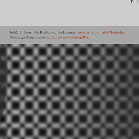
Part
t-shOrt : Αστική Μη Κερδοσκοπική Εταιρεία :
www.t-short.gr
:
info@t-short.gr
Χατζημιχαηλίδης Κυριάκος :
http://www.t-short.gr/Kyr/