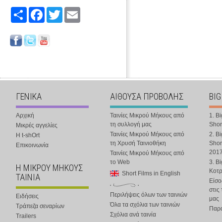
Share
Facebook
Twitter
Email
ΓΕΝΙΚΑ
ΑΙΘΟΥΣΑ ΠΡΟΒΟΛΗΣ
BIG
Αρχική
Ταινίες Μικρού Μήκους από
1. B
τη συλλογή μας
Shor
Μικρές αγγελίες
Ταινίες Μικρού Μήκους από
2. B
Η t-shOrt
τη Χρυσή Ταινιοθήκη
Shor
Επικοινωνία
201
Ταινίες Μικρού Μήκους από
το Web
3. B
Η ΜΙΚΡΟΥ ΜΗΚΟΥΣ
Κοτ
Short Films in English
ΤΑΙΝΙΑ
Είσο
στις
Περιλήψεις όλων των ταινιών
Ειδήσεις
μας
Όλα τα σχόλια των ταινιών
Τράπεζα σεναρίων
Παρα
Σχόλια ανά ταινία
Trailers