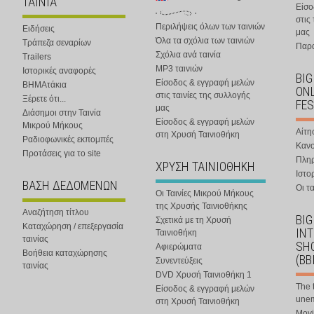
ΤΑΙΝΙΑ
Είσο
στις
Περιλήψεις όλων των ταινιών
Ειδήσεις
μας
Όλα τα σχόλια των ταινιών
Τράπεζα σεναρίων
Παρα
Σχόλια ανά ταινία
Trailers
MP3 ταινιών
Ιστορικές αναφορές
BIG
Είσοδος & εγγραφή μελών
ΒΗΜΑτάκια
ONL
στις ταινίες της συλλογής
Ξέρετε ότι...
FES
μας
Διάσημοι στην Ταινία
Είσοδος & εγγραφή μελών
Μικρού Μήκους
Αίτη
στη Χρυσή Ταινιοθήκη
Ραδιοφωνικές εκπομπές
Κανο
Προτάσεις για το site
Πλη
ΧΡΥΣΗ ΤΑΙΝΙΟΘΗΚΗ
Ιστο
ΒΑΣΗ ΔΕΔΟΜΕΝΩΝ
Οι τα
Οι Ταινίες Μικρού Μήκους
της Χρυσής Ταινιοθήκης
Αναζήτηση τίτλου
BIG
Σχετικά με τη Χρυσή
Καταχώρηση / επεξεργασία
IN
Ταινιοθήκη
ταινίας
SHO
Αφιερώματα
Βοήθεια καταχώρησης
(BB
Συνεντεύξεις
ταινίας
DVD Χρυσή Ταινιοθήκη 1
The 
Είσοδος & εγγραφή μελών
une
στη Χρυσή Ταινιοθήκη
Movi