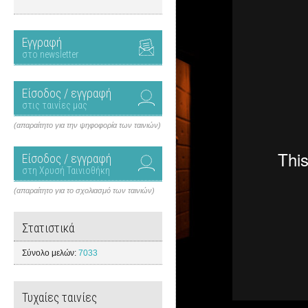
Εγγραφή
στο newsletter
Είσοδος / εγγραφή
στις ταινίες μας
(απαραίτητο για την ψηφοφορία των ταινιών)
Είσοδος / εγγραφή
στη Χρυσή Ταινιοθήκη
(απαραίτητο για το σχολιασμό των ταινιών)
Στατιστικά
Σύνολο μελών:
7033
Τυχαίες ταινίες