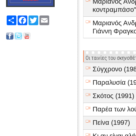
Μαριανός Ανδ
κοντραμπάσο" 
Share
Facebook
Twitter
Email
Μαριανός Ανδ
Γιάννη Φραγκ
Οι ταινίες του σκηνοθ
Σύγχρονο (198
Παραλυσία (1
Σκότος (1991)
Παρέα των λο
Πείνα (1997)
Κι αν είναι αλή