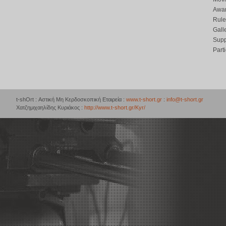
Awar
Rule
Gall
Supp
Part
t-shOrt : Αστική Μη Κερδοσκοπική Εταιρεία :
www.t-short.gr
:
info@t-short.gr
Χατζημιχαηλίδης Κυριάκος :
http://www.t-short.gr/Kyr/