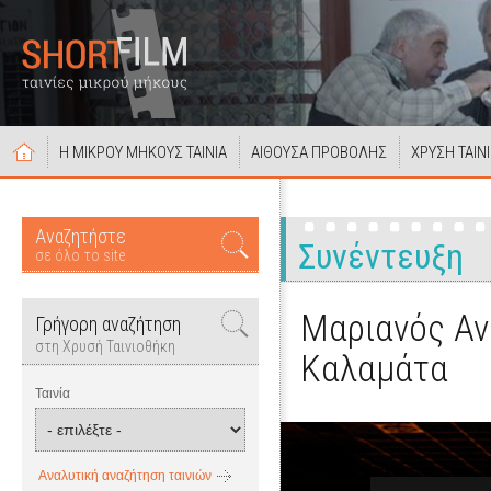
Η ΜΙΚΡΟΥ ΜΗΚΟΥΣ ΤΑΙΝΙΑ
ΑΙΘΟΥΣΑ ΠΡΟΒΟΛΗΣ
ΧΡΥΣΗ ΤΑΙΝ
Αναζητήστε
Συνέντευξη
σε όλο το site
Μαριανός Ανδ
Γρήγορη αναζήτηση
στη Χρυσή Ταινιοθήκη
Καλαμάτα
Ταινία
Αναλυτική αναζήτηση ταινιών