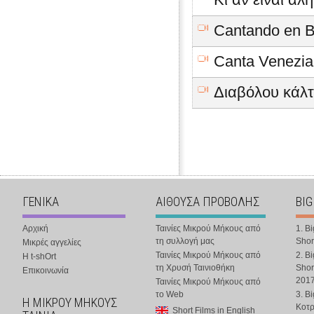
Cantando en B
Canta Venezia
Διαβόλου κάλτ
ΓΕΝΙΚΑ
ΑΙΘΟΥΣΑ ΠΡΟΒΟΛΗΣ
BIG
Αρχική
Ταινίες Μικρού Μήκους από
1. B
τη συλλογή μας
Shor
Μικρές αγγελίες
Ταινίες Μικρού Μήκους από
2. B
Η t-shOrt
τη Χρυσή Ταινιοθήκη
Shor
Επικοινωνία
201
Ταινίες Μικρού Μήκους από
το Web
3. B
Η ΜΙΚΡΟΥ ΜΗΚΟΥΣ
Κοτ
Short Films in English