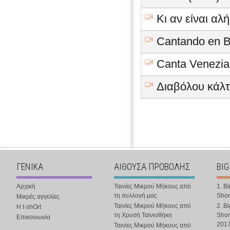
Κι αν είναι αλή
Cantando en B
Canta Venezia
Διαβόλου κάλτ
ΓΕΝΙΚΑ
ΑΙΘΟΥΣΑ ΠΡΟΒΟΛΗΣ
BIG
Αρχική
Ταινίες Μικρού Μήκους από
1. B
τη συλλογή μας
Shor
Μικρές αγγελίες
Ταινίες Μικρού Μήκους από
2. B
Η t-shOrt
τη Χρυσή Ταινιοθήκη
Shor
Επικοινωνία
201
Ταινίες Μικρού Μήκους από