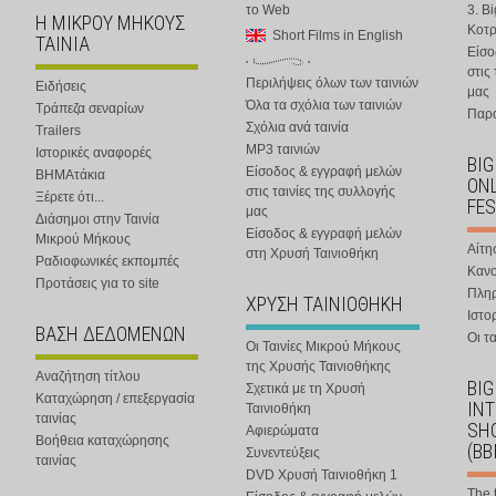
το Web
3. B
Η ΜΙΚΡΟΥ ΜΗΚΟΥΣ
Κοτ
Short Films in English
ΤΑΙΝΙΑ
Είσο
στις
Περιλήψεις όλων των ταινιών
Ειδήσεις
μας
Όλα τα σχόλια των ταινιών
Τράπεζα σεναρίων
Παρα
Σχόλια ανά ταινία
Trailers
MP3 ταινιών
Ιστορικές αναφορές
BIG
Είσοδος & εγγραφή μελών
ΒΗΜΑτάκια
ONL
στις ταινίες της συλλογής
Ξέρετε ότι...
FES
μας
Διάσημοι στην Ταινία
Είσοδος & εγγραφή μελών
Μικρού Μήκους
Αίτη
στη Χρυσή Ταινιοθήκη
Ραδιοφωνικές εκπομπές
Κανο
Προτάσεις για το site
Πλη
ΧΡΥΣΗ ΤΑΙΝΙΟΘΗΚΗ
Ιστο
ΒΑΣΗ ΔΕΔΟΜΕΝΩΝ
Οι τα
Οι Ταινίες Μικρού Μήκους
της Χρυσής Ταινιοθήκης
Αναζήτηση τίτλου
BIG
Σχετικά με τη Χρυσή
Καταχώρηση / επεξεργασία
IN
Ταινιοθήκη
ταινίας
SHO
Αφιερώματα
Βοήθεια καταχώρησης
(BB
Συνεντεύξεις
ταινίας
DVD Χρυσή Ταινιοθήκη 1
The 