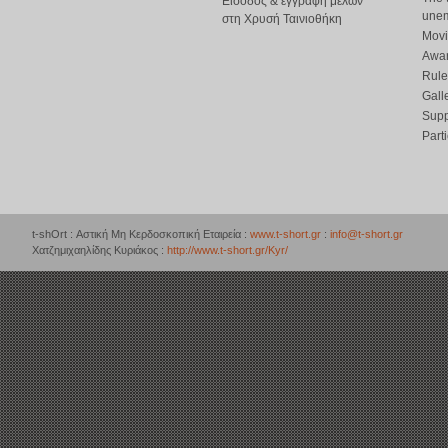
Είσοδος & εγγραφή μελών
une
στη Χρυσή Ταινιοθήκη
Movi
Awar
Rule
Gall
Supp
Part
t-shOrt : Αστική Μη Κερδοσκοπική Εταιρεία :
www.t-short.gr
:
info@t-short.gr
Χατζημιχαηλίδης Κυριάκος :
http://www.t-short.gr/Kyr/