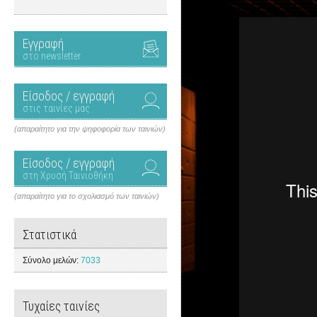
Εγγραφή
στο newsletter
Είσοδος / εγγραφή
στις ταινίες μας
(απαραίτητο για την ψηφοφορία των ταινιών)
Είσοδος / εγγραφή
στη Χρυσή Ταινιοθήκη
(απαραίτητο για το σχολιασμό των ταινιών)
Στατιστικά
Σύνολο μελών:
7033
Τυχαίες ταινίες