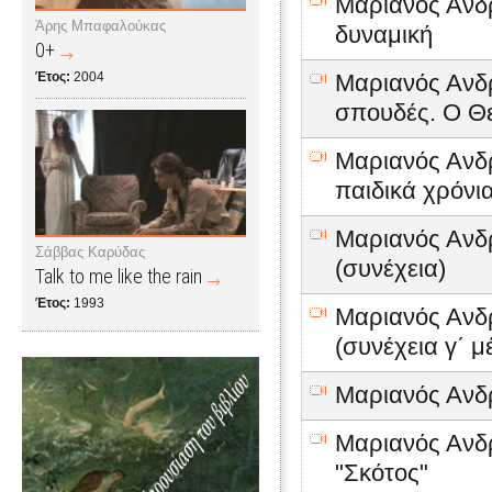
Μαριανός Ανδρ
Άρης Μπαφαλούκας
δυναμική
0+
Έτος:
2004
Μαριανός Ανδρ
σπουδές. Ο Θε
Μαριανός Ανδρ
παιδικά χρόνι
Μαριανός Ανδρ
Σάββας Καρύδας
(συνέχεια)
Talk to me like the rain
Έτος:
1993
Μαριανός Ανδρ
(συνέχεια γ΄ μ
Μαριανός Ανδρ
Μαριανός Ανδρ
"Σκότος"