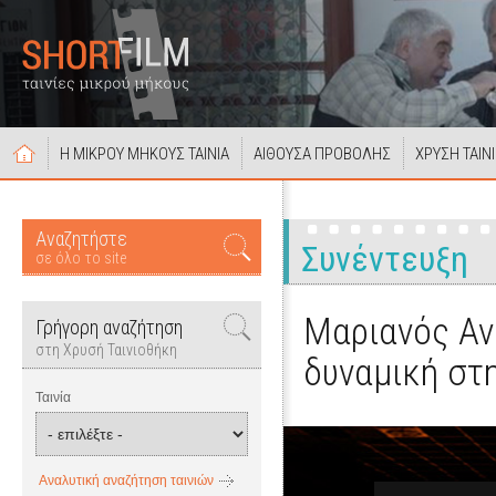
Η ΜΙΚΡΟΥ ΜΗΚΟΥΣ ΤΑΙΝΙΑ
ΑΙΘΟΥΣΑ ΠΡΟΒΟΛΗΣ
ΧΡΥΣΗ ΤΑΙΝ
Αναζητήστε
Συνέντευξη
σε όλο το site
Μαριανός Αν
Γρήγορη αναζήτηση
στη Χρυσή Ταινιοθήκη
δυναμική στ
Ταινία
Αναλυτική αναζήτηση ταινιών