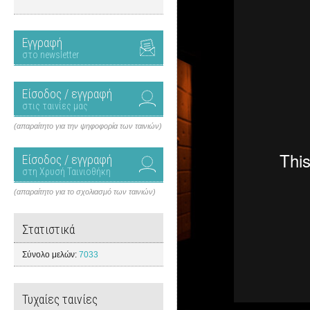
Εγγραφή
στο newsletter
Είσοδος / εγγραφή
στις ταινίες μας
(απαραίτητο για την ψηφοφορία των ταινιών)
Είσοδος / εγγραφή
στη Χρυσή Ταινιοθήκη
(απαραίτητο για το σχολιασμό των ταινιών)
Στατιστικά
Σύνολο μελών:
7033
Τυχαίες ταινίες