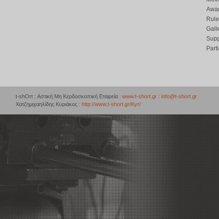
Awar
Rule
Gall
Supp
Part
t-shOrt : Αστική Μη Κερδοσκοπική Εταιρεία :
www.t-short.gr
:
info@t-short.gr
Χατζημιχαηλίδης Κυριάκος :
http://www.t-short.gr/Kyr/