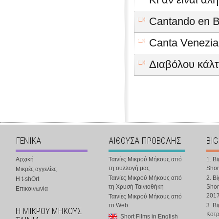
Cantando en B
Canta Venezia
Διαβόλου κάλτ
ΓΕΝΙΚΑ
ΑΙΘΟΥΣΑ ΠΡΟΒΟΛΗΣ
BIG
Αρχική
Ταινίες Μικρού Μήκους από
1. B
τη συλλογή μας
Shor
Μικρές αγγελίες
Ταινίες Μικρού Μήκους από
2. B
Η t-shOrt
τη Χρυσή Ταινιοθήκη
Shor
Επικοινωνία
201
Ταινίες Μικρού Μήκους από
το Web
3. B
Η ΜΙΚΡΟΥ ΜΗΚΟΥΣ
Κοτ
Short Films in English