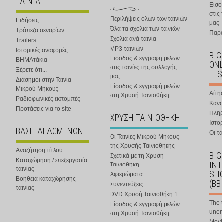
ΤΑΙΝΙΑ
Είσο
στις
Περιλήψεις όλων των ταινιών
Ειδήσεις
μας
Όλα τα σχόλια των ταινιών
Τράπεζα σεναρίων
Παρα
Σχόλια ανά ταινία
Trailers
MP3 ταινιών
Ιστορικές αναφορές
BIG
Είσοδος & εγγραφή μελών
ΒΗΜΑτάκια
ONL
στις ταινίες της συλλογής
Ξέρετε ότι...
FES
μας
Διάσημοι στην Ταινία
Είσοδος & εγγραφή μελών
Μικρού Μήκους
Αίτη
στη Χρυσή Ταινιοθήκη
Ραδιοφωνικές εκπομπές
Κανο
Προτάσεις για το site
Πλη
ΧΡΥΣΗ ΤΑΙΝΙΟΘΗΚΗ
Ιστο
ΒΑΣΗ ΔΕΔΟΜΕΝΩΝ
Οι τα
Οι Ταινίες Μικρού Μήκους
της Χρυσής Ταινιοθήκης
Αναζήτηση τίτλου
BIG
Σχετικά με τη Χρυσή
Καταχώρηση / επεξεργασία
IN
Ταινιοθήκη
ταινίας
SHO
Αφιερώματα
Βοήθεια καταχώρησης
(BB
Συνεντεύξεις
ταινίας
DVD Χρυσή Ταινιοθήκη 1
The 
Είσοδος & εγγραφή μελών
une
στη Χρυσή Ταινιοθήκη
Movi