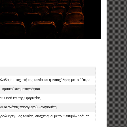
άδα, η πτυχιακή της ταινία και η ενασχόληση με το θέατρο
ι κριτικοί κινηματογράφου
του Θεού και της Θρησκείας
και οι σχέσεις παραγωγού - σκηνοθέτη
ροώθηση μιας ταινίας, συσχετισμοί με το Φεστιβάλ Δράμας