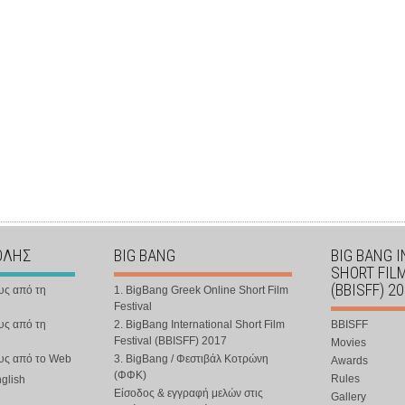
ΟΛΗΣ
BIG BANG
BIG BANG 
SHORT FIL
(BBISFF) 2
υς από τη
1. BigBang Greek Online Short Film
Festival
υς από τη
2. BigBang International Short Film
BBISFF
Festival (BBISFF) 2017
Movies
ους από το Web
3. BigBang / Φεστιβάλ Κοτρώνη
Awards
(ΦΦΚ)
Rules
nglish
Είσοδος & εγγραφή μελών στις
Gallery