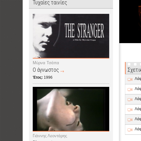
Τυχαίες ταινίες
Μύρνα Τσάπα
Ο άγνωστος
Σχετι
Έτος:
1996
Λάφ
Λάφ
Λάφ
Λάφ
Λάφ
Λάφ
Γιάννης Λεοντάρης