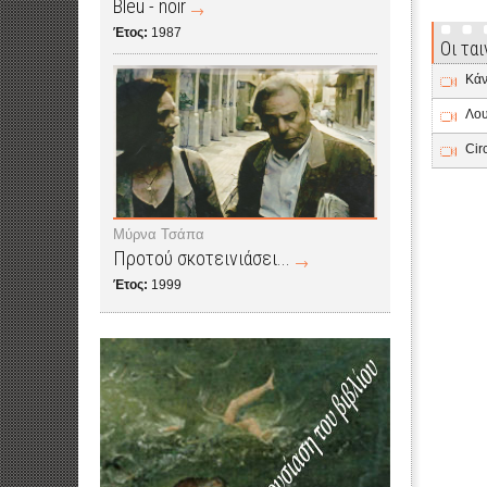
Bleu - noir
Έτος:
1987
Οι τα
Κάν
Λου
Cir
Μύρνα Τσάπα
Προτού σκοτεινιάσει...
Έτος:
1999