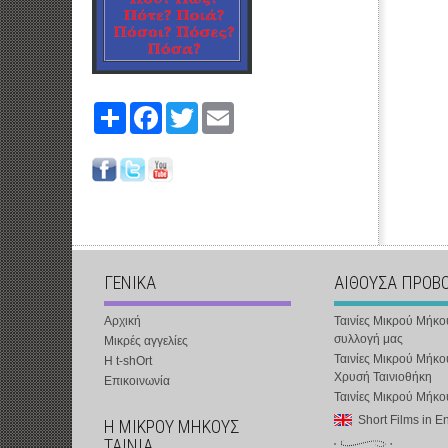
Share
Facebook
Twitter
Email
ΓΕΝΙΚΑ
ΑΙΘΟΥΣΑ ΠΡΟΒ
Αρχική
Ταινίες Μικρού Μήκο
συλλογή μας
Μικρές αγγελίες
Ταινίες Μικρού Μήκο
Η t-shOrt
Χρυσή Ταινιοθήκη
Επικοινωνία
Ταινίες Μικρού Μήκ
Short Films in E
Η ΜΙΚΡΟΥ ΜΗΚΟΥΣ
ΤΑΙΝΙΑ