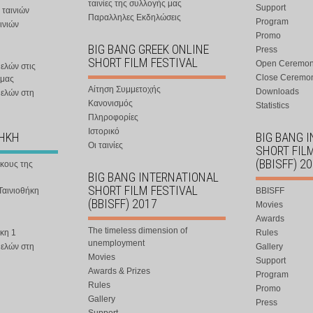
ταινίες της συλλογής μας
Support
 ταινιών
Παραλληλες Εκδηλώσεις
Program
ινιών
Promo
BIG BANG GREEK ONLINE
Press
SHORT FILM FESTIVAL
Open Ceremo
ελών στις
Close Ceremo
 μας
Αίτηση Συμμετοχής
Downloads
μελών στη
Κανονισμός
Statistics
Πληροφορίες
Ιστορικό
ΘΗΚΗ
BIG BANG 
Οι ταινίες
SHORT FIL
(BBISFF) 2
ήκους της
BIG BANG INTERNATIONAL
SHORT FILM FESTIVAL
Ταινιοθήκη
BBISFF
(BBISFF) 2017
Movies
Awards
The timeless dimension of
κη 1
Rules
unemployment
μελών στη
Gallery
Movies
Support
Awards & Prizes
Program
Rules
Promo
Gallery
Press