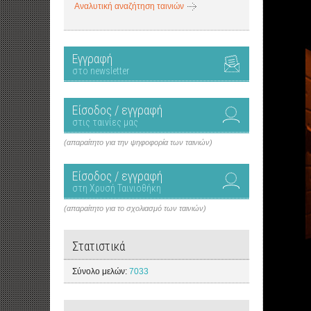
Αναλυτική αναζήτηση ταινιών
Εγγραφή
στο newsletter
Είσοδος / εγγραφή
στις ταινίες μας
(απαραίτητο για την ψηφοφορία των ταινιών)
Είσοδος / εγγραφή
στη Χρυσή Ταινιοθήκη
(απαραίτητο για το σχολιασμό των ταινιών)
Στατιστικά
Σύνολο μελών:
7033