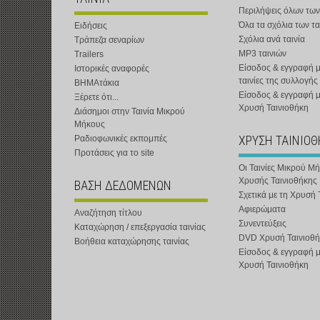
Περιλήψεις όλων των
Όλα τα σχόλια των τα
Ειδήσεις
Σχόλια ανά ταινία
Τράπεζα σεναρίων
MP3 ταινιών
Trailers
Είσοδος & εγγραφή μ
Ιστορικές αναφορές
ταινίες της συλλογής
ΒΗΜΑτάκια
Είσοδος & εγγραφή 
Ξέρετε ότι...
Χρυσή Ταινιοθήκη
Διάσημοι στην Ταινία Μικρού
Μήκους
ΧΡΥΣΗ ΤΑΙΝΙΟ
Ραδιοφωνικές εκπομπές
Προτάσεις για το site
Οι Ταινίες Μικρού Μ
Χρυσής Ταινιοθήκης
ΒΑΣΗ ΔΕΔΟΜΕΝΩΝ
Σχετικά με τη Χρυσή 
Αφιερώματα
Αναζήτηση τίτλου
Συνεντεύξεις
Καταχώρηση / επεξεργασία ταινίας
DVD Χρυσή Ταινιοθή
Βοήθεια καταχώρησης ταινίας
Είσοδος & εγγραφή 
Χρυσή Ταινιοθήκη