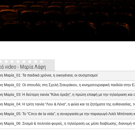
κά video - Μαρία Λάφη
η Μαρία_01: Τα παιδικά χρόνια, η οικογένεια, οι συσχετισμοί
η Μαρία_02: Οι σπουδές στη Σχολή Σταυράκου, η κινηματογραφική παιδεία στην Ελλ
η Μαρία_03: Η δεύτερη ταινία "Κάνε όρεξη", η πρώτη επαφή με την τηλεόραση και ο
η Μαρία_04: Η τρίτη ταινία "Λου & Λένα", η φιλία και τα ζητήματα της ευθανασίας, 
η Μαρία_05: Το "Circo de la vida", η συνεργασία με την παραγωγό Λιλέτ Μπόταση 
η Μαρία_06: Σινεμά & πολιτεία-φορείς, η τηλεόραση ως μέσο διαβίωσης, διανομή-π