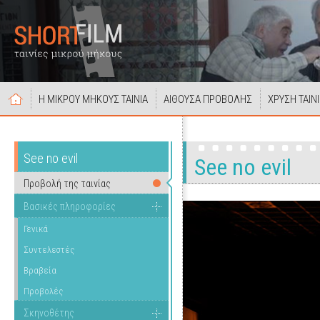
Η ΜΙΚΡΟΥ ΜΗΚΟΥΣ ΤΑΙΝΙΑ
ΑΙΘΟΥΣΑ ΠΡΟΒΟΛΗΣ
ΧΡΥΣΗ ΤΑΙΝ
See no evil
See no evil
Προβολή της ταινίας
Βασικές πληροφορίες
Γενικά
Συντελεστές
Βραβεία
Προβολές
Σκηνοθέτης