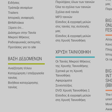
Περιλήψεις όλων των ταινιών
Ειδήσεις
μας
Όλα τα σχόλια των ταινιών
Τράπεζα σεναρίων
Παρα
Σχόλια ανά ταινία
Trailers
MP3 ταινιών
Ιστορικές αναφορές
BIG
Είσοδος & εγγραφή μελών
ΒΗΜΑτάκια
ONL
στις ταινίες της συλλογής
Ξέρετε ότι...
FES
μας
Διάσημοι στην Ταινία
Είσοδος & εγγραφή μελών
Μικρού Μήκους
Αίτη
στη Χρυσή Ταινιοθήκη
Ραδιοφωνικές εκπομπές
Κανο
Προτάσεις για το site
Πλη
ΧΡΥΣΗ ΤΑΙΝΙΟΘΗΚΗ
Ιστο
ΒΑΣΗ ΔΕΔΟΜΕΝΩΝ
Οι τα
Οι Ταινίες Μικρού Μήκους
της Χρυσής Ταινιοθήκης
Αναζήτηση τίτλου
BIG
Σχετικά με τη Χρυσή
Καταχώρηση / επεξεργασία
IN
Ταινιοθήκη
ταινίας
SHO
Αφιερώματα
Βοήθεια καταχώρησης
(BB
Συνεντεύξεις
ταινίας
DVD Χρυσή Ταινιοθήκη 1
The 
Είσοδος & εγγραφή μελών
une
στη Χρυσή Ταινιοθήκη
Movi
Awar