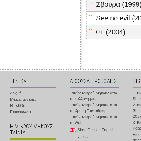
Σβούρα (1999
See no evil (2
0+ (2004)
ΓΕΝΙΚΑ
ΑΙΘΟΥΣΑ ΠΡΟΒΟΛΗΣ
BIG
Αρχική
Ταινίες Μικρού Μήκους από
1. B
τη συλλογή μας
Shor
Μικρές αγγελίες
Ταινίες Μικρού Μήκους από
2. B
Η t-shOrt
τη Χρυσή Ταινιοθήκη
Shor
Επικοινωνία
201
Ταινίες Μικρού Μήκους από
το Web
3. B
Η ΜΙΚΡΟΥ ΜΗΚΟΥΣ
Κοτ
Short Films in English
ΤΑΙΝΙΑ
Είσο
στις