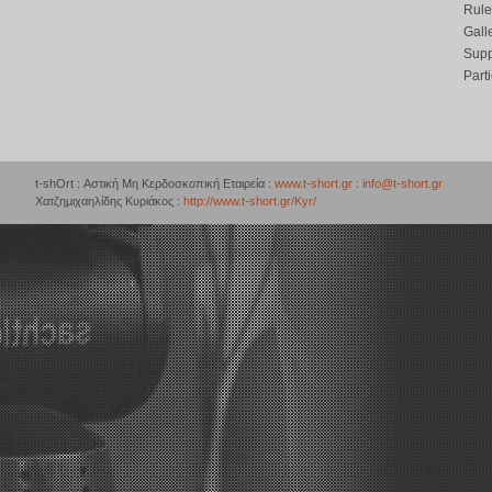
Rule
Gall
Supp
Part
t-shOrt : Αστική Μη Κερδοσκοπική Εταιρεία :
www.t-short.gr
:
info@t-short.gr
Χατζημιχαηλίδης Κυριάκος :
http://www.t-short.gr/Kyr/