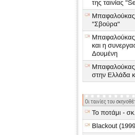
της ταινίας "Se
Μπαφαλούκας Ά
"Σβούρα"
Μπαφαλούκας Ά
και η συνεργα
Δουμένη
Μπαφαλούκας Ά
στην Ελλάδα κ
Οι ταινίες του σκηνοθ
Το ποτάμι - σ
Blackout (1999