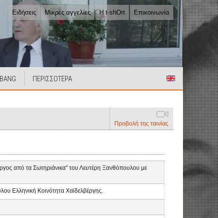
Ειδήσεις
Μικρές αγγελίες
Η t-shOrt
Επικοινωνία
 BANG
ΠΕΡΙΣΣΟΤΕΡΑ
Προβολή της ταινίας
ιώργος από τα Σωτηριάνικα" του Λευτέρη Ξανθόπουλου με
υλου Ελληνική Κοινότητα Χαϊδελβέργης.