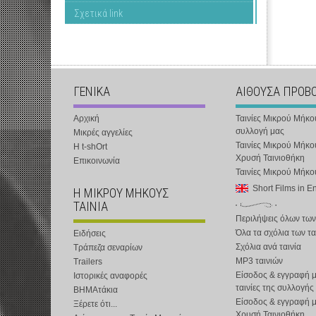
Σχετικά link
ΓΕΝΙΚΑ
ΑΙΘΟΥΣΑ ΠΡΟΒ
Αρχική
Ταινίες Μικρού Μήκο
συλλογή μας
Μικρές αγγελίες
Ταινίες Μικρού Μήκο
Η t-shOrt
Χρυσή Ταινιοθήκη
Επικοινωνία
Ταινίες Μικρού Μήκ
Short Films in E
Η ΜΙΚΡΟΥ ΜΗΚΟΥΣ
ΤΑΙΝΙΑ
Περιλήψεις όλων των
Όλα τα σχόλια των τα
Ειδήσεις
Σχόλια ανά ταινία
Τράπεζα σεναρίων
MP3 ταινιών
Trailers
Είσοδος & εγγραφή μ
Ιστορικές αναφορές
ταινίες της συλλογής
ΒΗΜΑτάκια
Είσοδος & εγγραφή 
Ξέρετε ότι...
Χρυσή Ταινιοθήκη