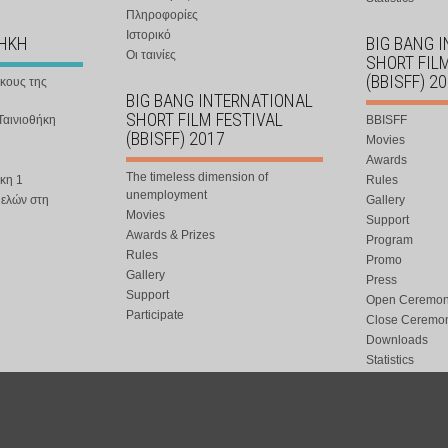
Πληροφορίες
Ιστορικό
ΘΗΚΗ
BIG BANG 
Οι ταινίες
SHORT FIL
(BBISFF) 2
ήκους της
BIG BANG INTERNATIONAL
SHORT FILM FESTIVAL
Ταινιοθήκη
BBISFF
(BBISFF) 2017
Movies
Awards
The timeless dimension of
κη 1
Rules
unemployment
μελών στη
Gallery
Movies
Support
Awards & Prizes
Program
Rules
Promo
Gallery
Press
Support
Open Ceremo
Participate
Close Ceremo
Downloads
Statistics
Participation
Special Event