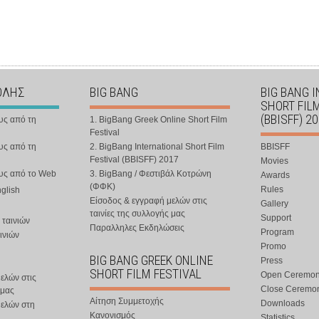
ΟΛΗΣ
BIG BANG
BIG BANG 
SHORT FIL
(BBISFF) 2
υς από τη
1. BigBang Greek Online Short Film
Festival
υς από τη
2. BigBang International Short Film
BBISFF
Festival (BBISFF) 2017
Movies
ους από το Web
3. BigBang / Φεστιβάλ Κοτρώνη
Awards
(ΦΦΚ)
Rules
nglish
Είσοδος & εγγραφή μελών στις
Gallery
ταινίες της συλλογής μας
Support
 ταινιών
Παραλληλες Εκδηλώσεις
Program
ινιών
Promo
BIG BANG GREEK ONLINE
Press
SHORT FILM FESTIVAL
Open Ceremo
ελών στις
Close Ceremo
 μας
Αίτηση Συμμετοχής
Downloads
μελών στη
Κανονισμός
Statistics