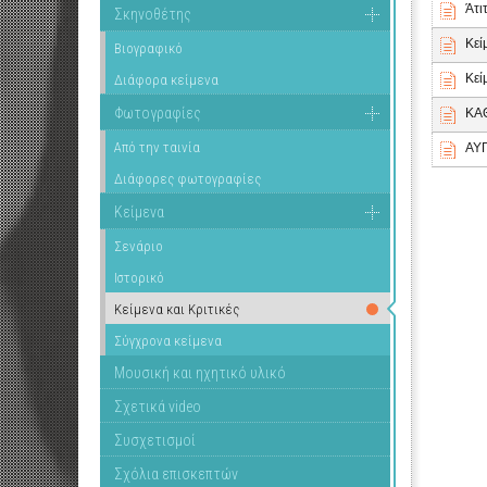
Άτι
Σκηνοθέτης
Κεί
Βιογραφικό
Κεί
Διάφορα κείμενα
Φωτογραφίες
ΚΑ
Από την ταινία
ΑΥ
Διάφορες φωτογραφίες
Κείμενα
Σενάριο
Ιστορικό
Κείμενα και Κριτικές
Σύγχρονα κείμενα
Μουσική και ηχητικό υλικό
Σχετικά video
Συσχετισμοί
Σχόλια επισκεπτών