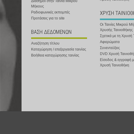
Διάσημοι στην Ταινία Μικρού
Μήκους
ΧΡΥΣΗ ΤΑΙΝΙΟ
Ραδιοφωνικές εκπομπές
Προτάσεις για το site
Οι Ταινίες Μικρού Μ
Χρυσής Ταινιοθήκης
ΒΑΣΗ ΔΕΔΟΜΕΝΩΝ
Σχετικά με τη Χρυσή 
Αφιερώματα
Αναζήτηση τίτλου
Συνεντεύξεις
Καταχώρηση / επεξεργασία ταινίας
DVD Χρυσή Ταινιοθή
Βοήθεια καταχώρησης ταινίας
Είσοδος & εγγραφή 
Χρυσή Ταινιοθήκη