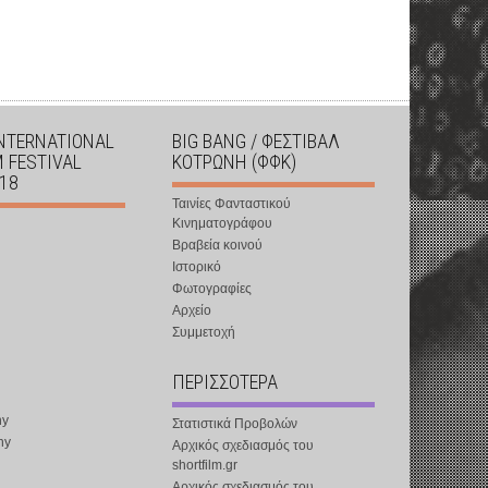
INTERNATIONAL
BIG BANG / ΦΕΣΤΙΒΑΛ
M FESTIVAL
ΚΟΤΡΩΝΗ (ΦΦΚ)
018
Ταινίες Φανταστικού
Κινηματογράφου
Βραβεία κοινού
Ιστορικό
Φωτογραφίες
Αρχείο
Συμμετοχή
ΠΕΡΙΣΣΟΤΕΡΑ
ny
Στατιστικά Προβολών
ny
Αρχικός σχεδιασμός του
shortfilm.gr
Αρχικός σχεδιασμός του