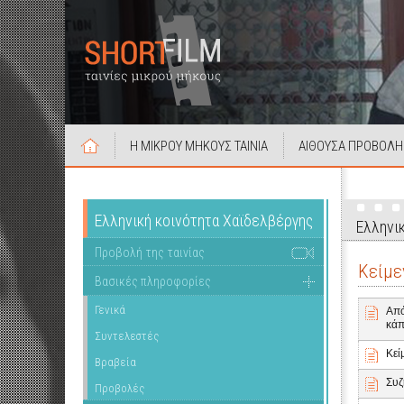
Η ΜΙΚΡΟΥ ΜΗΚΟΥΣ ΤΑΙΝΙΑ
ΑΙΘΟΥΣΑ ΠΡΟΒΟΛΗ
Ελληνική κοινότητα Χαϊδελβέργης
Ελληνι
Προβολή της ταινίας
Κείμε
Βασικές πληροφορίες
Γενικά
Από
κάπ
Συντελεστές
Κεί
Βραβεία
Συζ
Προβολές