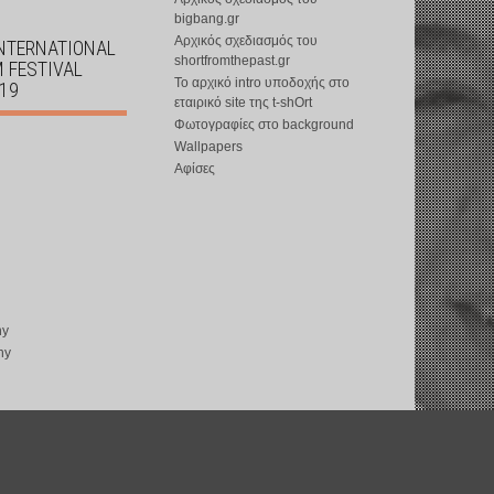
bigbang.gr
Αρχικός σχεδιασμός του
INTERNATIONAL
shortfromthepast.gr
M FESTIVAL
Το αρχικό intro υποδοχής στο
019
εταιρικό site της t-shOrt
Φωτογραφίες στο background
Wallpapers
Αφίσες
ny
ny