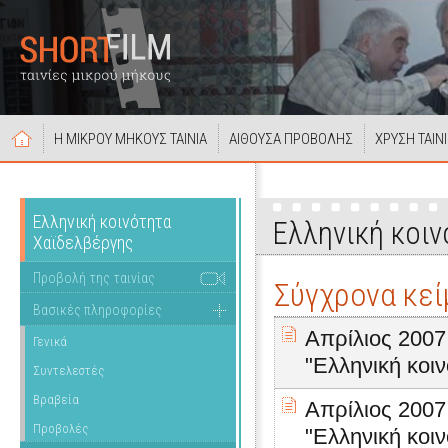
Η ΜΙΚΡΟΥ ΜΗΚΟΥΣ ΤΑΙΝΙΑ
ΑΙΘΟΥΣΑ ΠΡΟΒΟΛΗΣ
ΧΡΥΣΗ ΤΑΙΝ
Ελληνική κοινότητα
Ελληνική κοι
Χαϊδελβέργης
Προβολή της ταινίας
Σύγχρονα κεί
Βασικές πληροφορίες
Απρίλιος 2007.
Γενικά
"Ελληνική κοι
Συντελεστές
Βραβεία
Απρίλιος 2007.
Προβολές
"Ελληνική κοι