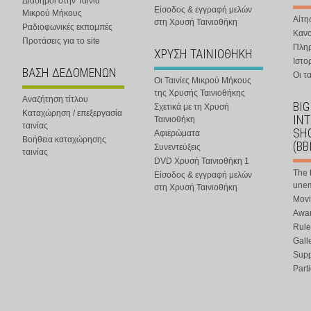
Διάσημοι στην Ταινία
Είσοδος & εγγραφή μελών
Μικρού Μήκους
Αίτη
στη Χρυσή Ταινιοθήκη
Ραδιοφωνικές εκπομπές
Κανο
Προτάσεις για το site
Πλη
ΧΡΥΣΗ ΤΑΙΝΙΟΘΗΚΗ
Ιστο
ΒΑΣΗ ΔΕΔΟΜΕΝΩΝ
Οι τα
Οι Ταινίες Μικρού Μήκους
της Χρυσής Ταινιοθήκης
Αναζήτηση τίτλου
BIG
Σχετικά με τη Χρυσή
Καταχώρηση / επεξεργασία
IN
Ταινιοθήκη
ταινίας
SHO
Αφιερώματα
Βοήθεια καταχώρησης
(BB
Συνεντεύξεις
ταινίας
DVD Χρυσή Ταινιοθήκη 1
The 
Είσοδος & εγγραφή μελών
une
στη Χρυσή Ταινιοθήκη
Movi
Awar
Rule
Gall
Supp
Part