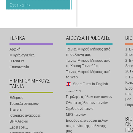
Σχετικά link
ΓΕΝΙΚΑ
ΑΙΘΟΥΣΑ ΠΡΟΒΟΛΗΣ
BIG
Αρχική
Ταινίες Μικρού Μήκους από
1. B
τη συλλογή μας
Shor
Μικρές αγγελίες
Ταινίες Μικρού Μήκους από
2. B
Η t-shOrt
τη Χρυσή Ταινιοθήκη
Shor
Επικοινωνία
201
Ταινίες Μικρού Μήκους από
το Web
3. B
Η ΜΙΚΡΟΥ ΜΗΚΟΥΣ
Κοτ
Short Films in English
ΤΑΙΝΙΑ
Είσο
στις
Περιλήψεις όλων των ταινιών
Ειδήσεις
μας
Όλα τα σχόλια των ταινιών
Τράπεζα σεναρίων
Παρα
Σχόλια ανά ταινία
Trailers
MP3 ταινιών
Ιστορικές αναφορές
BIG
Είσοδος & εγγραφή μελών
ΒΗΜΑτάκια
ONL
στις ταινίες της συλλογής
Ξέρετε ότι...
FES
μας