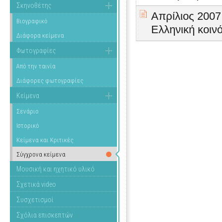
Σκηνοθέτης
Απρίλιος 2007.
Βιογραφικό
Ελληνική κοιν
Διάφορα κείμενα
Φωτογραφίες
Από την ταινία
Διάφορες φωτογραφίες
Κείμενα
Σενάριο
Ιστορικό
Κείμενα και Κριτικές
Σύγχρονα κείμενα
Μουσική και ηχητικό υλικό
Σχετικά video
Συσχετισμοί
Σχόλια επισκεπτών