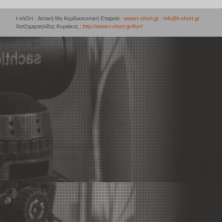
t-shOrt : Αστική Μη Κερδοσκοπική Εταιρεία :
www.t-short.gr
:
info@t-short.gr
Χατζημιχαηλίδης Κυριάκος :
http://www.t-short.gr/Kyr/