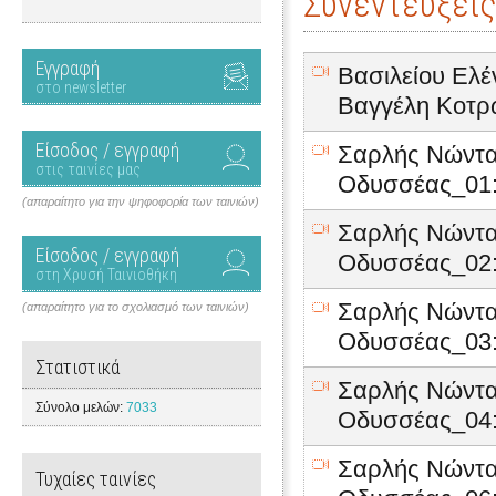
Συνεντεύξεις
Εγγραφή
Βασιλείου Ελέν
στο newsletter
Βαγγέλη Kοτρ
Είσοδος / εγγραφή
Σαρλής Νώντα
στις ταινίες μας
Οδυσσέας_01:
(απαραίτητο για την ψηφοφορία των ταινιών)
Σαρλής Νώντα
Είσοδος / εγγραφή
Οδυσσέας_02:
στη Χρυσή Ταινιοθήκη
Σαρλής Νώντα
(απαραίτητο για το σχολιασμό των ταινιών)
Οδυσσέας_03:
Στατιστικά
Σαρλής Νώντα
Σύνολο μελών:
7033
Οδυσσέας_04:
Σαρλής Νώντα
Τυχαίες ταινίες