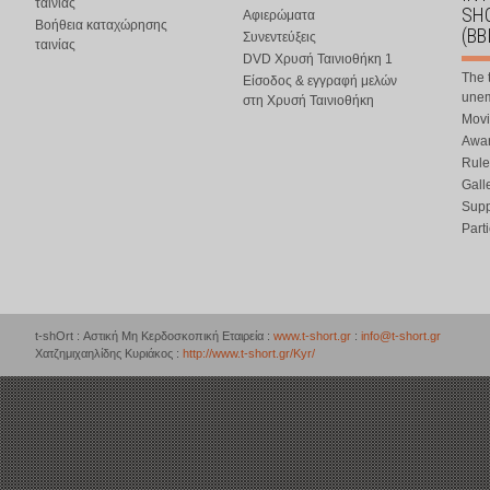
ταινίας
SHO
Αφιερώματα
Βοήθεια καταχώρησης
(BB
Συνεντεύξεις
ταινίας
DVD Χρυσή Ταινιοθήκη 1
The 
Είσοδος & εγγραφή μελών
une
στη Χρυσή Ταινιοθήκη
Movi
Awar
Rule
Gall
Supp
Part
t-shOrt : Αστική Μη Κερδοσκοπική Εταιρεία :
www.t-short.gr
:
info@t-short.gr
Χατζημιχαηλίδης Κυριάκος :
http://www.t-short.gr/Kyr/