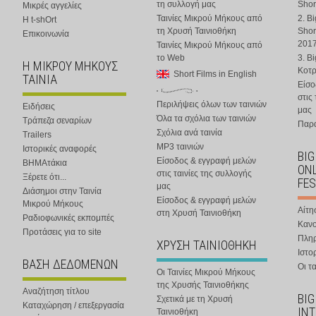
τη συλλογή μας
Shor
Μικρές αγγελίες
Ταινίες Μικρού Μήκους από
2. B
Η t-shOrt
τη Χρυσή Ταινιοθήκη
Shor
Επικοινωνία
201
Ταινίες Μικρού Μήκους από
το Web
3. B
Η ΜΙΚΡΟΥ ΜΗΚΟΥΣ
Κοτ
Short Films in English
ΤΑΙΝΙΑ
Είσο
στις
Περιλήψεις όλων των ταινιών
Ειδήσεις
μας
Όλα τα σχόλια των ταινιών
Τράπεζα σεναρίων
Παρα
Σχόλια ανά ταινία
Trailers
MP3 ταινιών
Ιστορικές αναφορές
BIG
Είσοδος & εγγραφή μελών
ΒΗΜΑτάκια
ONL
στις ταινίες της συλλογής
Ξέρετε ότι...
FES
μας
Διάσημοι στην Ταινία
Είσοδος & εγγραφή μελών
Μικρού Μήκους
Αίτη
στη Χρυσή Ταινιοθήκη
Ραδιοφωνικές εκπομπές
Κανο
Προτάσεις για το site
Πλη
ΧΡΥΣΗ ΤΑΙΝΙΟΘΗΚΗ
Ιστο
ΒΑΣΗ ΔΕΔΟΜΕΝΩΝ
Οι τα
Οι Ταινίες Μικρού Μήκους
της Χρυσής Ταινιοθήκης
Αναζήτηση τίτλου
BIG
Σχετικά με τη Χρυσή
Καταχώρηση / επεξεργασία
IN
Ταινιοθήκη