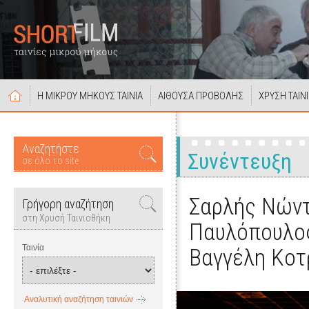
Η ΜΙΚΡΟΥ ΜΗΚΟΥΣ ΤΑΙΝΙΑ
ΑΙΘΟΥΣΑ ΠΡΟΒΟΛΗΣ
ΧΡΥΣΗ ΤΑΙΝ
Αναζητήστε
Συνέντευξη
σε όλο το site
Σαρλής Νώντ
Γρήγορη αναζήτηση
στη Χρυσή Ταινιοθήκη
Παυλόπουλος
Ταινία
Βαγγέλη Κο
Αναλυτική αναζήτηση ταινιών