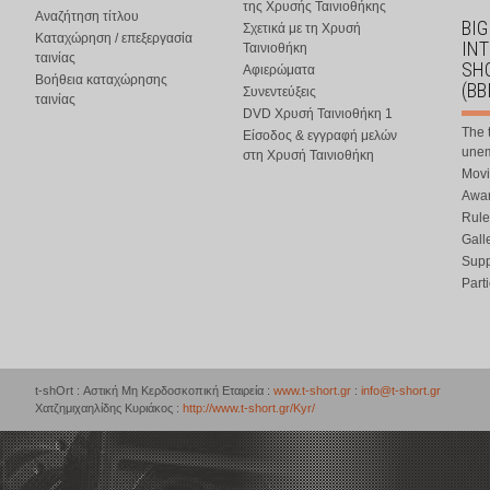
της Χρυσής Ταινιοθήκης
Αναζήτηση τίτλου
BIG
Σχετικά με τη Χρυσή
Καταχώρηση / επεξεργασία
IN
Ταινιοθήκη
ταινίας
SHO
Αφιερώματα
Βοήθεια καταχώρησης
(BB
Συνεντεύξεις
ταινίας
DVD Χρυσή Ταινιοθήκη 1
The 
Είσοδος & εγγραφή μελών
une
στη Χρυσή Ταινιοθήκη
Movi
Awar
Rule
Gall
Supp
Part
t-shOrt : Αστική Μη Κερδοσκοπική Εταιρεία :
www.t-short.gr
:
info@t-short.gr
Χατζημιχαηλίδης Κυριάκος :
http://www.t-short.gr/Kyr/