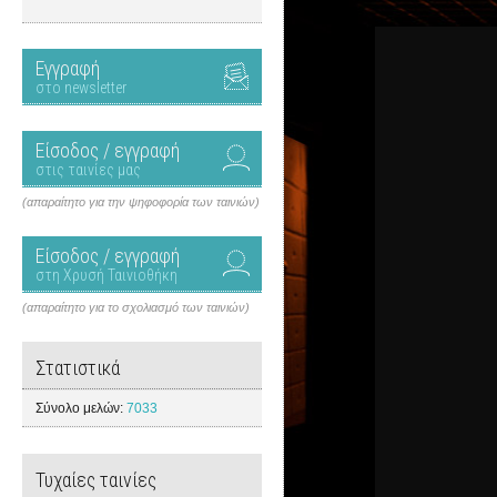
Εγγραφή
στο newsletter
Είσοδος / εγγραφή
στις ταινίες μας
(απαραίτητο για την ψηφοφορία των ταινιών)
Είσοδος / εγγραφή
στη Χρυσή Ταινιοθήκη
(απαραίτητο για το σχολιασμό των ταινιών)
Στατιστικά
Σύνολο μελών:
7033
Τυχαίες ταινίες