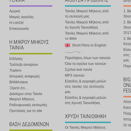
Αρχική
Ταινίες Μικρού Μήκους από
1. B
τη συλλογή μας
Shor
Μικρές αγγελίες
Ταινίες Μικρού Μήκους από
2. B
Η t-shOrt
τη Χρυσή Ταινιοθήκη
Shor
Επικοινωνία
201
Ταινίες Μικρού Μήκους από
το Web
3. B
Η ΜΙΚΡΟΥ ΜΗΚΟΥΣ
Κοτ
Short Films in English
ΤΑΙΝΙΑ
Είσο
στις
Περιλήψεις όλων των ταινιών
Ειδήσεις
μας
Όλα τα σχόλια των ταινιών
Τράπεζα σεναρίων
Παρα
Σχόλια ανά ταινία
Trailers
MP3 ταινιών
Ιστορικές αναφορές
BIG
Είσοδος & εγγραφή μελών
ΒΗΜΑτάκια
ONL
στις ταινίες της συλλογής
Ξέρετε ότι...
FES
μας
Διάσημοι στην Ταινία
Είσοδος & εγγραφή μελών
Μικρού Μήκους
Αίτη
στη Χρυσή Ταινιοθήκη
Ραδιοφωνικές εκπομπές
Κανο
Προτάσεις για το site
Πλη
ΧΡΥΣΗ ΤΑΙΝΙΟΘΗΚΗ
Ιστο
ΒΑΣΗ ΔΕΔΟΜΕΝΩΝ
Οι τα
Οι Ταινίες Μικρού Μήκους