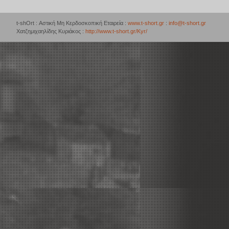
t-shOrt : Αστική Μη Κερδοσκοπική Εταιρεία :
www.t-short.gr
:
info@t-short.gr
Χατζημιχαηλίδης Κυριάκος :
http://www.t-short.gr/Kyr/