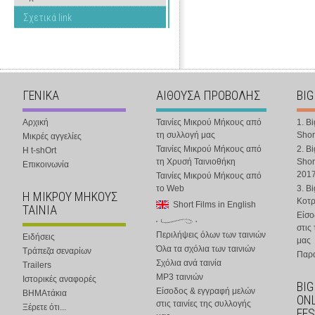
Σχετικά link
ΓΕΝΙΚΑ
ΑΙΘΟΥΣΑ ΠΡΟΒΟΛΗΣ
BIG
Αρχική
Ταινίες Μικρού Μήκους από
1. B
τη συλλογή μας
Shor
Μικρές αγγελίες
Ταινίες Μικρού Μήκους από
2. B
Η t-shOrt
τη Χρυσή Ταινιοθήκη
Shor
Επικοινωνία
201
Ταινίες Μικρού Μήκους από
το Web
3. B
Η ΜΙΚΡΟΥ ΜΗΚΟΥΣ
Κοτ
Short Films in English
ΤΑΙΝΙΑ
Είσο
στις
Περιλήψεις όλων των ταινιών
Ειδήσεις
μας
Όλα τα σχόλια των ταινιών
Τράπεζα σεναρίων
Παρα
Σχόλια ανά ταινία
Trailers
MP3 ταινιών
Ιστορικές αναφορές
BIG
Είσοδος & εγγραφή μελών
ΒΗΜΑτάκια
ONL
στις ταινίες της συλλογής
Ξέρετε ότι...
FES