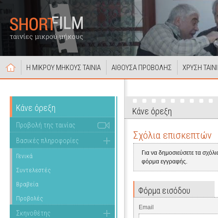
Η ΜΙΚΡΟΥ ΜΗΚΟΥΣ ΤΑΙΝΙΑ
ΑΙΘΟΥΣΑ ΠΡΟΒΟΛΗΣ
ΧΡΥΣΗ ΤΑΙΝ
Κάνε όρεξη
Κάνε όρεξη
Προβολή της ταινίας
Σχόλια επισκεπτών
Βασικές πληροφορίες
Για να δημοσιεύσετε τα σχόλ
Γενικά
φόρμα εγγραφής.
Συντελεστές
Βραβεία
Φόρμα εισόδου
Προβολές
Email
Σκηνοθέτης