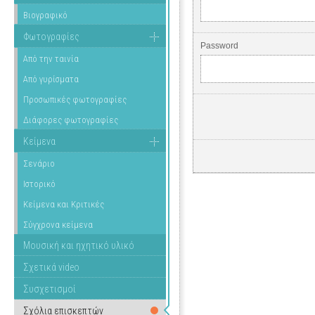
Βιογραφικό
Φωτογραφίες
Password
Από την ταινία
Από γυρίσματα
Προσωπικές φωτογραφίες
Διάφορες φωτογραφίες
Κείμενα
Σενάριο
Ιστορικό
Κείμενα και Κριτικές
Σύγχρονα κείμενα
Μουσική και ηχητικό υλικό
Σχετικά video
Συσχετισμοί
Σχόλια επισκεπτών