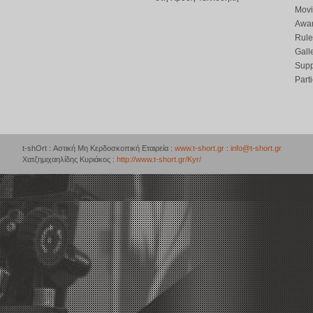
Movi
Awar
Rule
Gall
Supp
Part
t-shOrt : Αστική Μη Κερδοσκοπική Εταιρεία :
www.t-short.gr
:
info@t-short.gr
Χατζημιχαηλίδης Κυριάκος :
http://www.t-short.gr/Kyr/