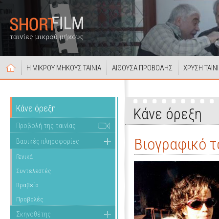
Η ΜΙΚΡΟΥ ΜΗΚΟΥΣ ΤΑΙΝΙΑ
ΑΙΘΟΥΣΑ ΠΡΟΒΟΛΗΣ
ΧΡΥΣΗ ΤΑΙΝ
Κάνε όρεξη
Κάνε όρεξη
Προβολή της ταινίας
Βιογραφικό τ
Βασικές πληροφορίες
Γενικά
Συντελεστές
Βραβεία
Προβολές
Σκηνοθέτης