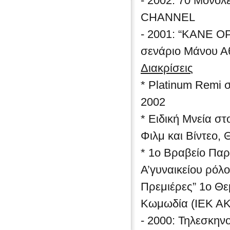
- 2002: 70 Μονόλ
CHANNEL
- 2001: “ΚΑΝΕ ΟΡ
σενάριο Μάνου 
Διακρίσεις
* Platinum Remi 
20
* Ειδική Μνεία σ
Φιλμ και Βίντεο,
* 1ο Βραβείο Παρ
Α’γυναικείου ρόλ
Πρεμιέρες” 1ο Θε
Κωμωδία (ΙΕΚ ΑΚ
- 2000: Τηλεσκη