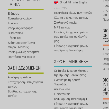
Κοτ
Short Films in English
ΤΑΙΝΙΑ
Είσο
στις
Περιλήψεις όλων των ταινιών
Ειδήσεις
μας
Όλα τα σχόλια των ταινιών
Τράπεζα σεναρίων
Παρα
Σχόλια ανά ταινία
Trailers
MP3 ταινιών
Ιστορικές αναφορές
BIG
Είσοδος & εγγραφή μελών
ΒΗΜΑτάκια
ONL
στις ταινίες της συλλογής
Ξέρετε ότι...
FES
μας
Διάσημοι στην Ταινία
Είσοδος & εγγραφή μελών
Μικρού Μήκους
Αίτη
στη Χρυσή Ταινιοθήκη
Ραδιοφωνικές εκπομπές
Κανο
Προτάσεις για το site
Πλη
ΧΡΥΣΗ ΤΑΙΝΙΟΘΗΚΗ
Ιστο
ΒΑΣΗ ΔΕΔΟΜΕΝΩΝ
Οι τα
Οι Ταινίες Μικρού Μήκους
της Χρυσής Ταινιοθήκης
Αναζήτηση τίτλου
BIG
Σχετικά με τη Χρυσή
Καταχώρηση / επεξεργασία
IN
Ταινιοθήκη
ταινίας
SHO
Αφιερώματα
Βοήθεια καταχώρησης
(BB
Συνεντεύξεις
ταινίας
DVD Χρυσή Ταινιοθήκη 1
The 
Είσοδος & εγγραφή μελών
une
στη Χρυσή Ταινιοθήκη