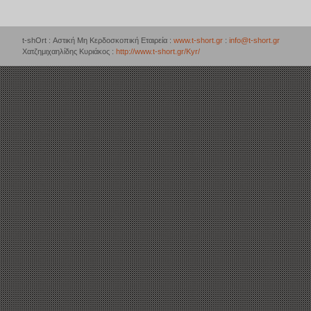
t-shOrt : Αστική Μη Κερδοσκοπική Εταιρεία :
www.t-short.gr
:
info@t-short.gr
Χατζημιχαηλίδης Κυριάκος :
http://www.t-short.gr/Kyr/