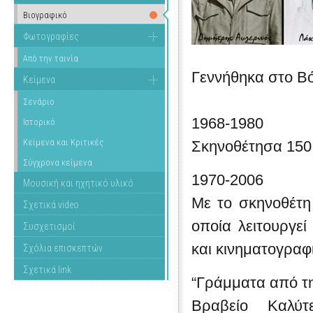
Βιογραφικό
Φωτογραφίες
Από την ταινία
Γεννήθηκα στο Βό
Κείμενα
Σενάριο
1968-1980
Ιστορικό
Κείμενα και Κριτικές
Σκηνοθέτησα 150 δ
Σύγχρονα κείμενα
1970-2006
Μουσική και ηχητικό υλικό
Με το σκηνοθέτη
Σχετικά video
οποία λειτουργε
Συσχετισμοί
και κινηματογραφι
Σχόλια επισκεπτών
Σχετικά link
“Γράμματα από τη
Βραβείο Καλύτ