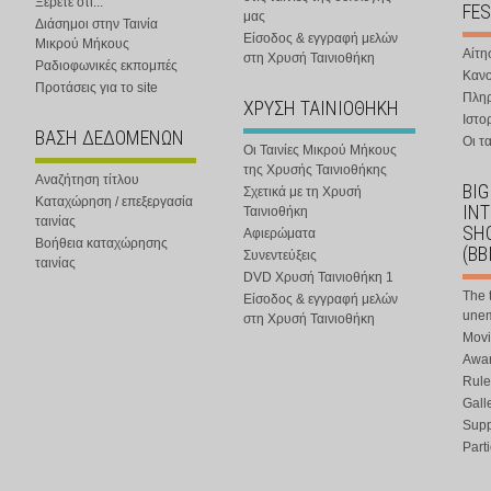
Ξέρετε ότι...
FES
μας
Διάσημοι στην Ταινία
Είσοδος & εγγραφή μελών
Μικρού Μήκους
Αίτη
στη Χρυσή Ταινιοθήκη
Ραδιοφωνικές εκπομπές
Κανο
Προτάσεις για το site
Πλη
ΧΡΥΣΗ ΤΑΙΝΙΟΘΗΚΗ
Ιστο
ΒΑΣΗ ΔΕΔΟΜΕΝΩΝ
Οι τα
Οι Ταινίες Μικρού Μήκους
της Χρυσής Ταινιοθήκης
Αναζήτηση τίτλου
BIG
Σχετικά με τη Χρυσή
Καταχώρηση / επεξεργασία
IN
Ταινιοθήκη
ταινίας
SHO
Αφιερώματα
Βοήθεια καταχώρησης
(BB
Συνεντεύξεις
ταινίας
DVD Χρυσή Ταινιοθήκη 1
The 
Είσοδος & εγγραφή μελών
une
στη Χρυσή Ταινιοθήκη
Movi
Awar
Rule
Gall
Supp
Part