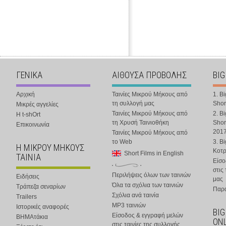
ΓΕΝΙΚΑ
ΑΙΘΟΥΣΑ ΠΡΟΒΟΛΗΣ
BIG
Αρχική
Ταινίες Μικρού Μήκους από
1. B
τη συλλογή μας
Shor
Μικρές αγγελίες
Ταινίες Μικρού Μήκους από
2. B
Η t-shOrt
τη Χρυσή Ταινιοθήκη
Shor
Επικοινωνία
201
Ταινίες Μικρού Μήκους από
το Web
3. B
Η ΜΙΚΡΟΥ ΜΗΚΟΥΣ
Κοτ
Short Films in English
ΤΑΙΝΙΑ
Είσο
στις
Περιλήψεις όλων των ταινιών
Ειδήσεις
μας
Όλα τα σχόλια των ταινιών
Τράπεζα σεναρίων
Παρα
Σχόλια ανά ταινία
Trailers
MP3 ταινιών
Ιστορικές αναφορές
BIG
Είσοδος & εγγραφή μελών
ΒΗΜΑτάκια
ONL
στις ταινίες της συλλογής