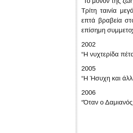
“Το μόνον της ζωή
Τρίτη ταινία με
επτά βραβεία στ
επίσημη συμμετο
2002
“Η νυχτερίδα πέτ
2005
“Η Ήσυχη και άλλ
2006
“Όταν ο Δαμιανός