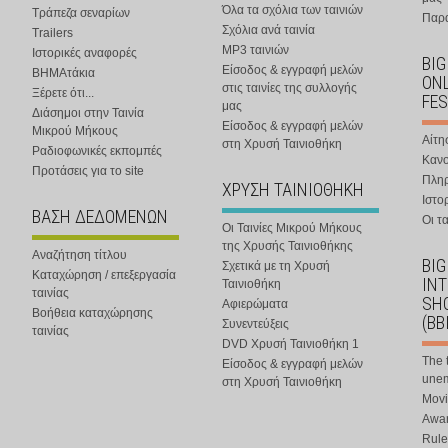
Όλα τα σχόλια των ταινιών
Τράπεζα σεναρίων
Παρα
Σχόλια ανά ταινία
Trailers
MP3 ταινιών
Ιστορικές αναφορές
BIG
Είσοδος & εγγραφή μελών
ΒΗΜΑτάκια
ONL
στις ταινίες της συλλογής
Ξέρετε ότι...
FES
μας
Διάσημοι στην Ταινία
Είσοδος & εγγραφή μελών
Μικρού Μήκους
Αίτη
στη Χρυσή Ταινιοθήκη
Ραδιοφωνικές εκπομπές
Κανο
Προτάσεις για το site
Πλη
ΧΡΥΣΗ ΤΑΙΝΙΟΘΗΚΗ
Ιστο
ΒΑΣΗ ΔΕΔΟΜΕΝΩΝ
Οι τα
Οι Ταινίες Μικρού Μήκους
της Χρυσής Ταινιοθήκης
Αναζήτηση τίτλου
BIG
Σχετικά με τη Χρυσή
Καταχώρηση / επεξεργασία
IN
Ταινιοθήκη
ταινίας
SHO
Αφιερώματα
Βοήθεια καταχώρησης
(BB
Συνεντεύξεις
ταινίας
DVD Χρυσή Ταινιοθήκη 1
The 
Είσοδος & εγγραφή μελών
une
στη Χρυσή Ταινιοθήκη
Movi
Awar
Rule