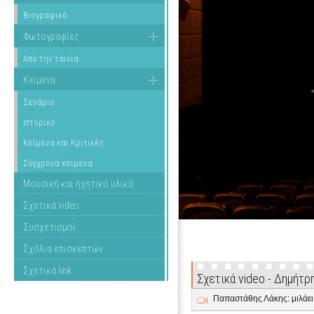
Βιογραφικό
Φωτογραφίες
Από την ταινία
Κείμενα
Σενάριο
Ιστορικό
Κείμενα και Κριτικές
Σύγχρονα κείμενα
Μουσική και ηχητικό υλικό
Σχετικά video
Συσχετισμοί
Σχόλια επισκεπτών
Σχετικά link
Σχετικά video - Δημήτρ
Παπαστάθης Λάκης: μιλάει γ