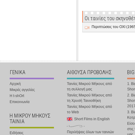
Οι ταινίες του σκηνοθέ
Περιπτώσεις του ΟΧΙ (196
ΓΕΝΙΚΑ
ΑΙΘΟΥΣΑ ΠΡΟΒΟΛΗΣ
BIG
Αρχική
Ταινίες Μικρού Μήκους από
1. B
τη συλλογή μας
Shor
Μικρές αγγελίες
Ταινίες Μικρού Μήκους από
2. B
Η t-shOrt
τη Χρυσή Ταινιοθήκη
Shor
Επικοινωνία
201
Ταινίες Μικρού Μήκους από
το Web
3. B
Η ΜΙΚΡΟΥ ΜΗΚΟΥΣ
Κοτ
Short Films in English
ΤΑΙΝΙΑ
Είσο
στις
Περιλήψεις όλων των ταινιών
Ειδήσεις
μας