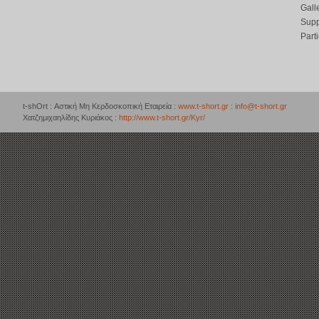
Gall
Supp
Part
t-shOrt : Αστική Μη Κερδοσκοπική Εταιρεία :
www.t-short.gr
:
info@t-short.gr
Χατζημιχαηλίδης Κυριάκος :
http://www.t-short.gr/Kyr/