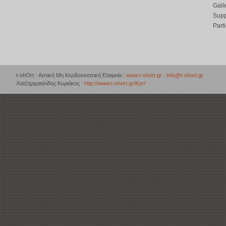
Gall
Supp
Part
t-shOrt : Αστική Μη Κερδοσκοπική Εταιρεία :
www.t-short.gr
:
info@t-short.gr
Χατζημιχαηλίδης Κυριάκος :
http://www.t-short.gr/Kyr/