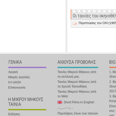
Οι ταινίες του σκηνοθέ
Περιπτώσεις του ΟΧΙ (196
ΓΕΝΙΚΑ
ΑΙΘΟΥΣΑ ΠΡΟΒΟΛΗΣ
BIG
Αρχική
Ταινίες Μικρού Μήκους από
1. B
τη συλλογή μας
Shor
Μικρές αγγελίες
Ταινίες Μικρού Μήκους από
2. B
Η t-shOrt
τη Χρυσή Ταινιοθήκη
Shor
Επικοινωνία
201
Ταινίες Μικρού Μήκους από
το Web
3. B
Η ΜΙΚΡΟΥ ΜΗΚΟΥΣ
Κοτ
Short Films in English
ΤΑΙΝΙΑ
Είσο
στις
Περιλήψεις όλων των ταινιών
Ειδήσεις
μας