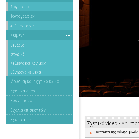
Βιογραφικό
Φωτογραφίες
Από την ταινία
Κείμενα
Σενάριο
Ιστορικό
Κείμενα και Κριτικές
Σύγχρονα κείμενα
Μουσική και ηχητικό υλικό
Σχετικά video
Συσχετισμοί
Σχόλια επισκεπτών
Σχετικά link
Σχετικά video - Δημήτρ
Παπαστάθης Λάκης: μιλάει γ