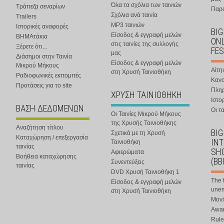
Όλα τα σχόλια των ταινιών
Τράπεζα σεναρίων
Παρα
Σχόλια ανά ταινία
Trailers
MP3 ταινιών
Ιστορικές αναφορές
BIG
Είσοδος & εγγραφή μελών
ΒΗΜΑτάκια
ONL
στις ταινίες της συλλογής
Ξέρετε ότι...
FES
μας
Διάσημοι στην Ταινία
Είσοδος & εγγραφή μελών
Μικρού Μήκους
Αίτη
στη Χρυσή Ταινιοθήκη
Ραδιοφωνικές εκπομπές
Κανο
Προτάσεις για το site
Πλη
ΧΡΥΣΗ ΤΑΙΝΙΟΘΗΚΗ
Ιστο
ΒΑΣΗ ΔΕΔΟΜΕΝΩΝ
Οι τα
Οι Ταινίες Μικρού Μήκους
της Χρυσής Ταινιοθήκης
Αναζήτηση τίτλου
BIG
Σχετικά με τη Χρυσή
Καταχώρηση / επεξεργασία
IN
Ταινιοθήκη
ταινίας
SHO
Αφιερώματα
Βοήθεια καταχώρησης
(BB
Συνεντεύξεις
ταινίας
DVD Χρυσή Ταινιοθήκη 1
The 
Είσοδος & εγγραφή μελών
une
στη Χρυσή Ταινιοθήκη
Movi
Awar
Rule