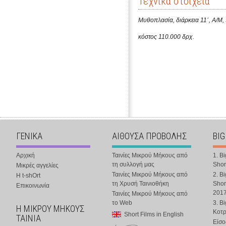
Τεχνικά στοιχεία
Μυθοπλασία, διάρκεια 11΄, Α/M, 
κόστος 110.000 δρχ.
ΓΕΝΙΚΑ
ΑΙΘΟΥΣΑ ΠΡΟΒΟΛΗΣ
BIG
Αρχική
Ταινίες Μικρού Μήκους από
1. B
τη συλλογή μας
Shor
Μικρές αγγελίες
Ταινίες Μικρού Μήκους από
2. B
Η t-shOrt
τη Χρυσή Ταινιοθήκη
Shor
Επικοινωνία
201
Ταινίες Μικρού Μήκους από
το Web
3. B
Η ΜΙΚΡΟΥ ΜΗΚΟΥΣ
Κοτ
Short Films in English
ΤΑΙΝΙΑ
Είσο