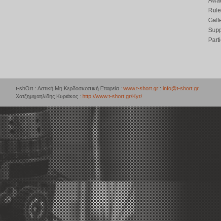
Awar
Rule
Gall
Supp
Part
t-shOrt : Αστική Μη Κερδοσκοπική Εταιρεία :
www.t-short.gr
:
info@t-short.gr
Χατζημιχαηλίδης Κυριάκος :
http://www.t-short.gr/Kyr/