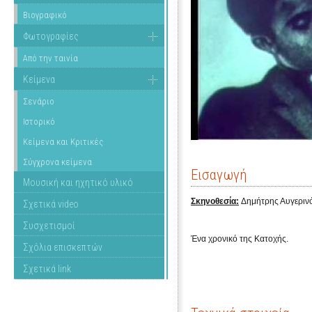
Βιογραφικό
Φωτογραφίες
Από την ταινία
Κείμενα
Σενάριο
Ιστορικό
Κείμενα και Κριτικές
Σύγχρονα κείμενα
Εισαγωγή
Μουσική και ηχητικό υλικό
Σκηνοθεσία:
Δημήτρης Αυγεριν
Σχετικά video
Συσχετισμοί
Ένα χρονικό της Κατοχής.
Σχόλια επισκεπτών
Σχετικά link