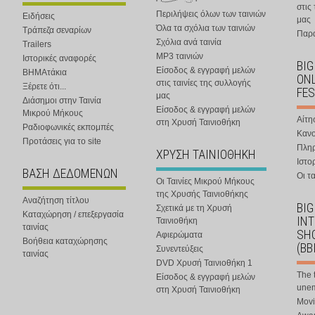
στις
Περιλήψεις όλων των ταινιών
Ειδήσεις
μας
Όλα τα σχόλια των ταινιών
Τράπεζα σεναρίων
Παρα
Σχόλια ανά ταινία
Trailers
MP3 ταινιών
Ιστορικές αναφορές
BIG
Είσοδος & εγγραφή μελών
ΒΗΜΑτάκια
ONL
στις ταινίες της συλλογής
Ξέρετε ότι...
FES
μας
Διάσημοι στην Ταινία
Είσοδος & εγγραφή μελών
Μικρού Μήκους
Αίτη
στη Χρυσή Ταινιοθήκη
Ραδιοφωνικές εκπομπές
Κανο
Προτάσεις για το site
Πλη
ΧΡΥΣΗ ΤΑΙΝΙΟΘΗΚΗ
Ιστο
ΒΑΣΗ ΔΕΔΟΜΕΝΩΝ
Οι τα
Οι Ταινίες Μικρού Μήκους
της Χρυσής Ταινιοθήκης
Αναζήτηση τίτλου
BIG
Σχετικά με τη Χρυσή
Καταχώρηση / επεξεργασία
IN
Ταινιοθήκη
ταινίας
SHO
Αφιερώματα
Βοήθεια καταχώρησης
(BB
Συνεντεύξεις
ταινίας
DVD Χρυσή Ταινιοθήκη 1
The 
Είσοδος & εγγραφή μελών
une
στη Χρυσή Ταινιοθήκη
Movi