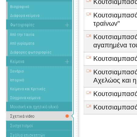
Κουτσιαμπασά
Βιογραφικό
Κουτσιαμπασάκ
Διάφορα κείμενα
τραίνων"
Φωτογραφίες
Από την ταινία
Κουτσιαμπασάκ
Από γυρίσματα
αγαπημένα τ
Διάφορες φωτογραφίες
Κουτσιαμπασάκ
Κείμενα
Κουτσιαμπασάκ
Σενάριο
Αχελώος και η
Ιστορικό
Κείμενα και Κριτικές
Κουτσιαμπασάκ
Σύγχρονα κείμενα
Κουτσιαμπασάκ
Μουσική και ηχητικό υλικό
Σχετικά video
Συσχετισμοί
Σχόλια επισκεπτών