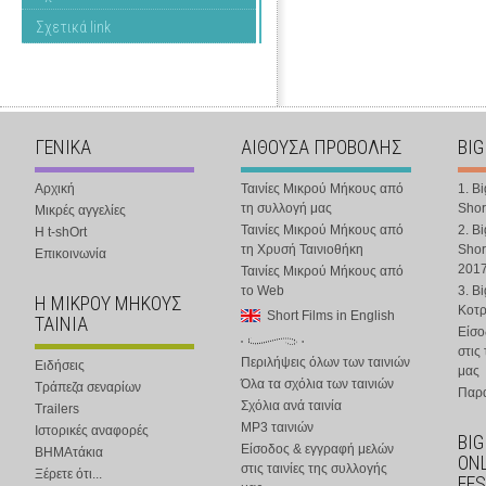
Σχετικά link
ΓΕΝΙΚΑ
ΑΙΘΟΥΣΑ ΠΡΟΒΟΛΗΣ
BIG
Αρχική
Ταινίες Μικρού Μήκους από
1. B
τη συλλογή μας
Shor
Μικρές αγγελίες
Ταινίες Μικρού Μήκους από
2. B
Η t-shOrt
τη Χρυσή Ταινιοθήκη
Shor
Επικοινωνία
201
Ταινίες Μικρού Μήκους από
το Web
3. B
Η ΜΙΚΡΟΥ ΜΗΚΟΥΣ
Κοτ
Short Films in English
ΤΑΙΝΙΑ
Είσο
στις
Περιλήψεις όλων των ταινιών
Ειδήσεις
μας
Όλα τα σχόλια των ταινιών
Τράπεζα σεναρίων
Παρα
Σχόλια ανά ταινία
Trailers
MP3 ταινιών
Ιστορικές αναφορές
BIG
Είσοδος & εγγραφή μελών
ΒΗΜΑτάκια
ONL
στις ταινίες της συλλογής
Ξέρετε ότι...
FES