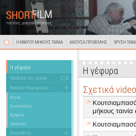
Η ΜΙΚΡΟΥ ΜΗΚΟΥΣ ΤΑΙΝΙΑ
ΑΙΘΟΥΣΑ ΠΡΟΒΟΛΗΣ
ΧΡΥΣΗ ΤΑΙΝ
Η γέφυρα
Η γέφυρα
Προβολή της ταινίας
Σχετικά vide
Βασικές πληροφορίες
Γενικά
Κουτσιαμπασάκ
Συντελεστές
μήκους ταινία
Βραβεία
Κουτσιαμπασά
Προβολές
Σκηνοθέτης