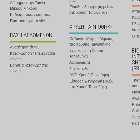
μας
Διάσημοι στην Ταινία
Είσοδος & εγγραφή μελών
Μικρού Μήκους
Αίτη
στη Χρυσή Ταινιοθήκη
Ραδιοφωνικές εκπομπές
Κανο
Προτάσεις για το site
Πλη
ΧΡΥΣΗ ΤΑΙΝΙΟΘΗΚΗ
Ιστο
ΒΑΣΗ ΔΕΔΟΜΕΝΩΝ
Οι τα
Οι Ταινίες Μικρού Μήκους
της Χρυσής Ταινιοθήκης
Αναζήτηση τίτλου
BIG
Σχετικά με τη Χρυσή
Καταχώρηση / επεξεργασία
IN
Ταινιοθήκη
ταινίας
SHO
Αφιερώματα
Βοήθεια καταχώρησης
(BB
Συνεντεύξεις
ταινίας
DVD Χρυσή Ταινιοθήκη 1
The 
Είσοδος & εγγραφή μελών
une
στη Χρυσή Ταινιοθήκη
Movi
Awar
Rule
Gall
Supp
Part