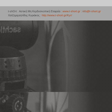
t-shOrt : Αστική Μη Κερδοσκοπική Εταιρεία :
www.t-short.gr
:
info@t-short.gr
Χατζημιχαηλίδης Κυριάκος :
http://www.t-short.gr/Kyr/