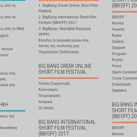
(BBISFF) 2
υς από τη
1. BigBang Greek Online Short Film
Festival
υς από τη
2. BigBang International Short Film
BBISFF
Festival (BBISFF) 2017
Movies
ους από το Web
3. BigBang / Φεστιβάλ Κοτρώνη
Awards
(ΦΦΚ)
Rules
nglish
Είσοδος & εγγραφή μελών στις
Gallery
ταινίες της συλλογής μας
Support
 ταινιών
Παραλληλες Εκδηλώσεις
Program
ινιών
Promo
BIG BANG GREEK ONLINE
Press
SHORT FILM FESTIVAL
Open Ceremo
ελών στις
Close Ceremo
 μας
Αίτηση Συμμετοχής
Downloads
μελών στη
Κανονισμός
Statistics
Πληροφορίες
Ιστορικό
ΘΗΚΗ
BIG BANG 
Οι ταινίες
SHORT FIL
(BBISFF) 2
ήκους της
BIG BANG INTERNATIONAL
SHORT FILM FESTIVAL
Ταινιοθήκη
BBISFF
(BBISFF) 2017
Movies