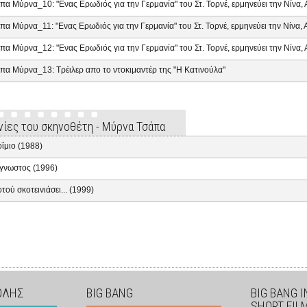
πα Μύρνα_10: "Ενας Ερωδιός για την Γερμανία" του Στ. Τορνέ, ερμηνεύει την Νίνα
πα Μύρνα_11: "Ενας Ερωδιός για την Γερμανία" του Στ. Τορνέ, ερμηνεύει την Νίνα
πα Μύρνα_12: "Ενας Ερωδιός για την Γερμανία" του Στ. Τορνέ, ερμηνεύει την Νίνα
πα Μύρνα_13: Τρέιλερ απο το ντοκιμαντέρ της "Η Κατινούλα"
ινίες του σκηνοθέτη - Μύρνα Τσάπα
ΐμιο (1988)
γνωστος (1996)
τού σκοτεινιάσει... (1999)
ΟΛΗΣ
BIG BANG
BIG BANG 
SHORT FIL