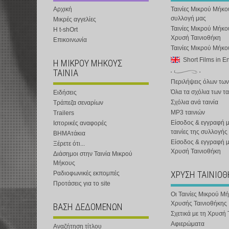
Αρχική
Ταινίες Μικρού Μήκο
συλλογή μας
Μικρές αγγελίες
Ταινίες Μικρού Μήκο
Η t-shOrt
Χρυσή Ταινιοθήκη
Επικοινωνία
Ταινίες Μικρού Μήκ
Short Films in E
Η ΜΙΚΡΟΥ ΜΗΚΟΥΣ
ΤΑΙΝΙΑ
Περιλήψεις όλων των
Όλα τα σχόλια των τα
Ειδήσεις
Σχόλια ανά ταινία
Τράπεζα σεναρίων
MP3 ταινιών
Trailers
Είσοδος & εγγραφή μ
Ιστορικές αναφορές
ταινίες της συλλογής
ΒΗΜΑτάκια
Είσοδος & εγγραφή 
Ξέρετε ότι...
Χρυσή Ταινιοθήκη
Διάσημοι στην Ταινία Μικρού
Μήκους
ΧΡΥΣΗ ΤΑΙΝΙΟ
Ραδιοφωνικές εκπομπές
Προτάσεις για το site
Οι Ταινίες Μικρού Μ
Χρυσής Ταινιοθήκης
ΒΑΣΗ ΔΕΔΟΜΕΝΩΝ
Σχετικά με τη Χρυσή 
Αφιερώματα
Αναζήτηση τίτλου