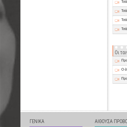
Τσά
Τσά
Τσά
Τσά
Οι τα
Προ
Ο ά
Προ
ΓΕΝΙΚΑ
ΑΙΘΟΥΣΑ ΠΡΟΒ