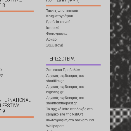
018
Ταινίες Φανταστικού
Κινηματογράφου
Βραβεία κοινού
Ιστορικό
Φωτογραφίες
Αρχείο
Συμμετοχή
ΠΕΡΙΣΣΟΤΕΡΑ
ny
Στατιστικά Προβολών
ny
Αρχικός σχεδιασμός του
shortfilm.gr
Αρχικός σχεδιασμός του
bigbang.gr
Αρχικός σχεδιασμός του
INTERNATIONAL
shortfromthepast.gr
M FESTIVAL
Το αρχικό intro υποδοχής στο
019
εταιρικό site της t-shOrt
Φωτογραφίες στο background
Wallpapers