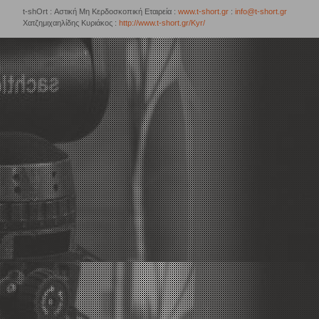
t-shOrt : Αστική Μη Κερδοσκοπική Εταιρεία :
www.t-short.gr
:
info@t-short.gr
Χατζημιχαηλίδης Κυριάκος :
http://www.t-short.gr/Kyr/