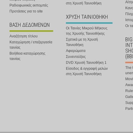
Αίτη
στη Χρυσή Ταινιοθήκη
Ραδιοφωνικές εκπομπές
Κανο
Προτάσεις για το site
Πλη
ΧΡΥΣΗ ΤΑΙΝΙΟΘΗΚΗ
Ιστο
ΒΑΣΗ ΔΕΔΟΜΕΝΩΝ
Οι τα
Οι Ταινίες Μικρού Μήκους
της Χρυσής Ταινιοθήκης
Αναζήτηση τίτλου
BIG
Σχετικά με τη Χρυσή
Καταχώρηση / επεξεργασία
IN
Ταινιοθήκη
ταινίας
SHO
Αφιερώματα
Βοήθεια καταχώρησης
(BB
Συνεντεύξεις
ταινίας
DVD Χρυσή Ταινιοθήκη 1
The 
Είσοδος & εγγραφή μελών
une
στη Χρυσή Ταινιοθήκη
Movi
Awar
Rule
Gall
Supp
Part