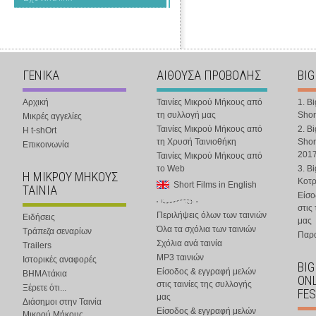
ΓΕΝΙΚΑ
ΑΙΘΟΥΣΑ ΠΡΟΒΟΛΗΣ
BIG
Αρχική
Ταινίες Μικρού Μήκους από
1. B
τη συλλογή μας
Shor
Μικρές αγγελίες
Ταινίες Μικρού Μήκους από
2. B
Η t-shOrt
τη Χρυσή Ταινιοθήκη
Shor
Επικοινωνία
201
Ταινίες Μικρού Μήκους από
το Web
3. B
Η ΜΙΚΡΟΥ ΜΗΚΟΥΣ
Κοτ
Short Films in English
ΤΑΙΝΙΑ
Είσο
στις
Περιλήψεις όλων των ταινιών
Ειδήσεις
μας
Όλα τα σχόλια των ταινιών
Τράπεζα σεναρίων
Παρα
Σχόλια ανά ταινία
Trailers
MP3 ταινιών
Ιστορικές αναφορές
BIG
Είσοδος & εγγραφή μελών
ΒΗΜΑτάκια
ONL
στις ταινίες της συλλογής
Ξέρετε ότι...
FES
μας
Διάσημοι στην Ταινία
Είσοδος & εγγραφή μελών
Μικρού Μήκους