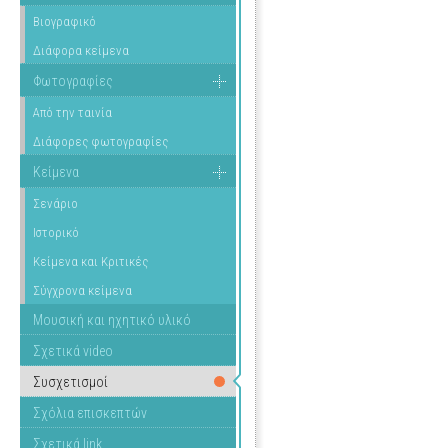
Βιογραφικό
Διάφορα κείμενα
Φωτογραφίες
Από την ταινία
Διάφορες φωτογραφίες
Κείμενα
Σενάριο
Ιστορικό
Κείμενα και Κριτικές
Σύγχρονα κείμενα
Μουσική και ηχητικό υλικό
Σχετικά video
Συσχετισμοί
Σχόλια επισκεπτών
Σχετικά link