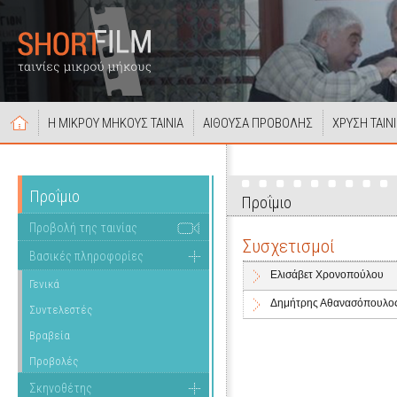
Η ΜΙΚΡΟΥ ΜΗΚΟΥΣ ΤΑΙΝΙΑ
ΑΙΘΟΥΣΑ ΠΡΟΒΟΛΗΣ
ΧΡΥΣΗ ΤΑΙΝ
Προΐμιο
Προΐμιο
Προβολή της ταινίας
Συσχετισμοί
Βασικές πληροφορίες
Ελισάβετ Χρονοπούλου
Γενικά
Δημήτρης Αθανασόπουλο
Συντελεστές
Βραβεία
Προβολές
Σκηνοθέτης