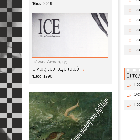
Έτος:
2019
Τσά
Τσά
Τσά
Τσά
Τσά
Γιάννης Λεοντάρης
Ο γιός του παγοποιού
Οι τα
Έτος:
1990
Προ
Ο ά
Προ