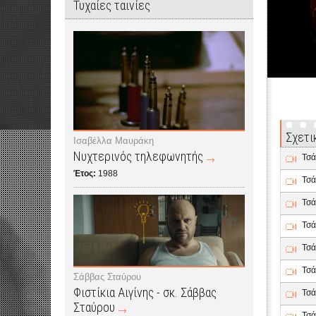
Τυχαίες ταινίες
Σχετι
Ισαβέλλα Μαυράκη
Νυχτερινός τηλεφωνητής
Τσά
Έτος:
1988
Τσά
Τσά
Τσά
Τσά
Τσά
Σάββας Σταύρου
Φιστίκια Αιγίνης - σκ. Σάββας
Τσά
Σταύρου
Τσά