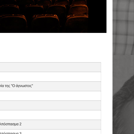
νία της "Ο άγνωστος"
, Απόσπασμα 2
, Απόσπασμα 3