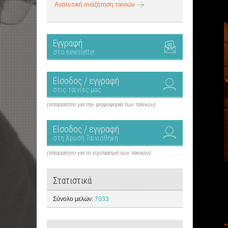
Αναλυτική αναζήτηση ταινιών
Εγγραφή
στο newsletter
Είσοδος / εγγραφή
στις ταινίες μας
(απαραίτητο για την ψηφοφορία των ταινιών)
Είσοδος / εγγραφή
στη Χρυσή Ταινιοθήκη
(απαραίτητο για το σχολιασμό των ταινιών)
Στατιστικά
Σύνολο μελών:
7033