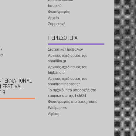
Ιστορικό
Φωτογραφίες
Αρχείο
Συμμετοχή
ΠΕΡΙΣΣΟΤΕΡΑ
ny
Στατιστικά Προβολών
ny
Αρχικός σχεδιασμός του
shortfilm.gr
Αρχικός σχεδιασμός του
bigbang.gr
Αρχικός σχεδιασμός του
INTERNATIONAL
shortfromthepast.gr
M FESTIVAL
Το αρχικό intro υποδοχής στο
019
εταιρικό site της t-shOrt
Φωτογραφίες στο background
Wallpapers
Αφίσες