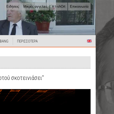
Ειδήσεις
Μικρές αγγελίες
Η t-shOrt
Επικοινωνία
 BANG
ΠΕΡΙΣΣΟΤΕΡΑ
οτού σκοτεινιάσει"