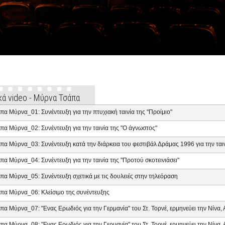
κά video - Μύρνα Τσάπα
πα Μύρνα_01: Συνέντευξη για την πτυχιακή ταινία της "Προίμιο"
πα Μύρνα_02: Συνέντευξη για την ταινία της "Ο άγνωστος"
πα Μύρνα_03: Συνέντευξη κατά την διάρκεια του φεστιβάλ Δράμας 1996 για την ται
πα Μύρνα_04: Συνέντευξη για την ταινία της "Προτού σκοτεινιάσει"
πα Μύρνα_05: Συνέντευξη σχετικά με τις δουλειές στην τηλεόραση
πα Μύρνα_06: Κλείσιμο της συνέντευξης
πα Μύρνα_07: "Ενας Ερωδιός για την Γερμανία" του Στ. Τορνέ, ερμηνεύει την Νίνα
πα Μύρνα_08: "Ενας Ερωδιός για την Γερμανία" του Στ. Τορνέ, ερμηνεύει την Νίνα