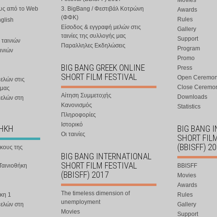
Movies
ους από το Web
3. BigBang / Φεστιβάλ Κοτρώνη
Awards
(ΦΦΚ)
Rules
nglish
Είσοδος & εγγραφή μελών στις
Gallery
ταινίες της συλλογής μας
Support
 ταινιών
Παραλληλες Εκδηλώσεις
Program
ινιών
Promo
BIG BANG GREEK ONLINE
Press
SHORT FILM FESTIVAL
Open Ceremo
ελών στις
Close Ceremo
 μας
Αίτηση Συμμετοχής
Downloads
μελών στη
Κανονισμός
Statistics
Πληροφορίες
Ιστορικό
ΘΗΚΗ
BIG BANG 
Οι ταινίες
SHORT FIL
(BBISFF) 2
ήκους της
BIG BANG INTERNATIONAL
SHORT FILM FESTIVAL
Ταινιοθήκη
BBISFF
(BBISFF) 2017
Movies
Awards
The timeless dimension of
κη 1
Rules
unemployment
μελών στη
Gallery
Movies
Support