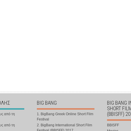
ΟΛΗΣ
BIG BANG
BIG BANG 
SHORT FIL
(BBISFF) 2
υς από τη
1. BigBang Greek Online Short Film
Festival
υς από τη
2. BigBang International Short Film
BBISFF
Festival (BBISFF) 2017