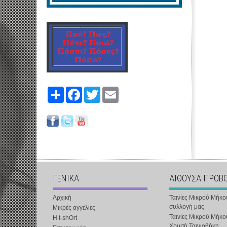
Share
Facebook
Twitter
Email
ΓΕΝΙΚΑ
ΑΙΘΟΥΣΑ ΠΡΟΒ
Αρχική
Ταινίες Μικρού Μήκο
συλλογή μας
Μικρές αγγελίες
Ταινίες Μικρού Μήκο
Η t-shOrt
Χρυσή Ταινιοθήκη