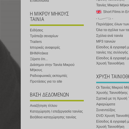
Επικοινωνία
Ταινίες Μικρού Μήκ
Short Films in E
Η ΜΙΚΡΟΥ ΜΗΚΟΥΣ
ΤΑΙΝΙΑ
Περιλήψεις όλων των
Όλα τα σχόλια των τα
Ειδήσεις
Σχόλια ανά ταινία
Τράπεζα σεναρίων
MP3 ταινιών
Trailers
Είσοδος & εγγραφή μ
Ιστορικές αναφορές
ταινίες της συλλογής
ΒΗΜΑτάκια
Είσοδος & εγγραφή 
Ξέρετε ότι...
Χρυσή Ταινιοθήκη
Διάσημοι στην Ταινία Μικρού
Μήκους
ΧΡΥΣΗ ΤΑΙΝΙΟ
Ραδιοφωνικές εκπομπές
Προτάσεις για το site
Οι Ταινίες Μικρού Μ
Χρυσής Ταινιοθήκης
ΒΑΣΗ ΔΕΔΟΜΕΝΩΝ
Σχετικά με τη Χρυσή 
Αφιερώματα
Αναζήτηση τίτλου
Συνεντεύξεις
Καταχώρηση / επεξεργασία ταινίας
DVD Χρυσή Ταινιοθή
Βοήθεια καταχώρησης ταινίας
Είσοδος & εγγραφή 
Χρυσή Ταινιοθήκη