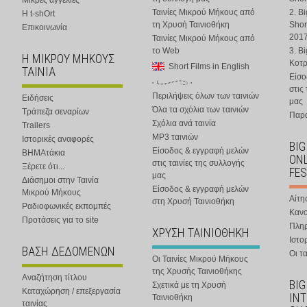
Μικρές αγγελίες
Ταινίες Μικρού Μήκους από
2. B
Η t-shOrt
τη Χρυσή Ταινιοθήκη
Shor
Επικοινωνία
201
Ταινίες Μικρού Μήκους από
το Web
3. B
Η ΜΙΚΡΟΥ ΜΗΚΟΥΣ
Κοτ
Short Films in English
ΤΑΙΝΙΑ
Είσο
στις
Περιλήψεις όλων των ταινιών
Ειδήσεις
μας
Όλα τα σχόλια των ταινιών
Τράπεζα σεναρίων
Παρα
Σχόλια ανά ταινία
Trailers
MP3 ταινιών
Ιστορικές αναφορές
BIG
Είσοδος & εγγραφή μελών
ΒΗΜΑτάκια
ONL
στις ταινίες της συλλογής
Ξέρετε ότι...
FES
μας
Διάσημοι στην Ταινία
Είσοδος & εγγραφή μελών
Μικρού Μήκους
Αίτη
στη Χρυσή Ταινιοθήκη
Ραδιοφωνικές εκπομπές
Κανο
Προτάσεις για το site
Πλη
ΧΡΥΣΗ ΤΑΙΝΙΟΘΗΚΗ
Ιστο
ΒΑΣΗ ΔΕΔΟΜΕΝΩΝ
Οι τα
Οι Ταινίες Μικρού Μήκους
της Χρυσής Ταινιοθήκης
Αναζήτηση τίτλου
BIG
Σχετικά με τη Χρυσή
Καταχώρηση / επεξεργασία
IN
Ταινιοθήκη
ταινίας