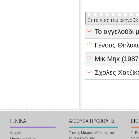
Οι ταινίες του σκηνοθέ
Το αγγελούδι 
Γένους Θηλυκο
Μικ Μηκ (1987
Σχολές Χατζίκ
ΓΕΝΙΚΑ
ΑΙΘΟΥΣΑ ΠΡΟΒΟΛΗΣ
BIG
Αρχική
Ταινίες Μικρού Μήκους από
1. B
τη συλλογή μας
Shor