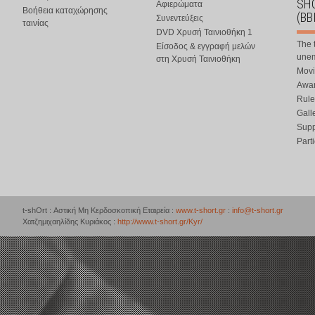
SHO
Αφιερώματα
Βοήθεια καταχώρησης
(BB
Συνεντεύξεις
ταινίας
DVD Χρυσή Ταινιοθήκη 1
The 
Είσοδος & εγγραφή μελών
une
στη Χρυσή Ταινιοθήκη
Movi
Awar
Rule
Gall
Supp
Part
t-shOrt : Αστική Μη Κερδοσκοπική Εταιρεία :
www.t-short.gr
:
info@t-short.gr
Χατζημιχαηλίδης Κυριάκος :
http://www.t-short.gr/Kyr/