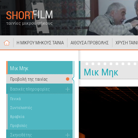
Η ΜΙΚΡΟΥ ΜΗΚΟΥΣ ΤΑΙΝΙΑ
ΑΙΘΟΥΣΑ ΠΡΟΒΟΛΗΣ
ΧΡΥΣΗ ΤΑΙΝ
Μικ Μηκ
Μικ Μηκ
Προβολή της ταινίας
Βασικές πληροφορίες
Γενικά
Συντελεστές
Βραβεία
Προβολές
Σκηνοθέτης