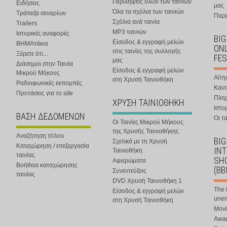
Περιλήψεις όλων των ταινιών
Ειδήσεις
μας
Όλα τα σχόλια των ταινιών
Τράπεζα σεναρίων
Παρα
Σχόλια ανά ταινία
Trailers
MP3 ταινιών
Ιστορικές αναφορές
BIG
Είσοδος & εγγραφή μελών
ΒΗΜΑτάκια
ONL
στις ταινίες της συλλογής
Ξέρετε ότι...
FES
μας
Διάσημοι στην Ταινία
Είσοδος & εγγραφή μελών
Μικρού Μήκους
Αίτη
στη Χρυσή Ταινιοθήκη
Ραδιοφωνικές εκπομπές
Κανο
Προτάσεις για το site
Πλη
ΧΡΥΣΗ ΤΑΙΝΙΟΘΗΚΗ
Ιστο
ΒΑΣΗ ΔΕΔΟΜΕΝΩΝ
Οι τα
Οι Ταινίες Μικρού Μήκους
της Χρυσής Ταινιοθήκης
Αναζήτηση τίτλου
BIG
Σχετικά με τη Χρυσή
Καταχώρηση / επεξεργασία
IN
Ταινιοθήκη
ταινίας
SHO
Αφιερώματα
Βοήθεια καταχώρησης
(BB
Συνεντεύξεις
ταινίας
DVD Χρυσή Ταινιοθήκη 1
The 
Είσοδος & εγγραφή μελών
une
στη Χρυσή Ταινιοθήκη
Movi
Awar