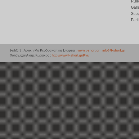
Rule
Gall
Supp
Part
t-shOrt : Αστική Μη Κερδοσκοπική Εταιρεία :
www.t-short.gr
:
info@t-short.gr
Χατζημιχαηλίδης Κυριάκος :
http://www.t-short.gr/Kyr/