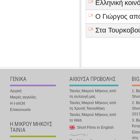
Ελληνική κοιν
Ο Γιώργος από
Στα Τουρκοβού
ΓΕΝΙΚΑ
ΑΙΘΟΥΣΑ ΠΡΟΒΟΛΗΣ
BIG
Αρχική
Ταινίες Μικρού Μήκους από
1. B
τη συλλογή μας
Shor
Μικρές αγγελίες
Ταινίες Μικρού Μήκους από
2. B
Η t-shOrt
τη Χρυσή Ταινιοθήκη
Shor
Επικοινωνία
201
Ταινίες Μικρού Μήκους από
το Web
3. B
Η ΜΙΚΡΟΥ ΜΗΚΟΥΣ
Κοτ
Short Films in English
ΤΑΙΝΙΑ
Είσο
στις