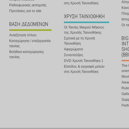
Αίτη
στη Χρυσή Ταινιοθήκη
Ραδιοφωνικές εκπομπές
Κανο
Προτάσεις για το site
Πλη
ΧΡΥΣΗ ΤΑΙΝΙΟΘΗΚΗ
Ιστο
ΒΑΣΗ ΔΕΔΟΜΕΝΩΝ
Οι τα
Οι Ταινίες Μικρού Μήκους
της Χρυσής Ταινιοθήκης
Αναζήτηση τίτλου
BIG
Σχετικά με τη Χρυσή
Καταχώρηση / επεξεργασία
IN
Ταινιοθήκη
ταινίας
SHO
Αφιερώματα
Βοήθεια καταχώρησης
(BB
Συνεντεύξεις
ταινίας
DVD Χρυσή Ταινιοθήκη 1
The 
Είσοδος & εγγραφή μελών
une
στη Χρυσή Ταινιοθήκη
Movi
Awar
Rule
Gall
Supp
Part