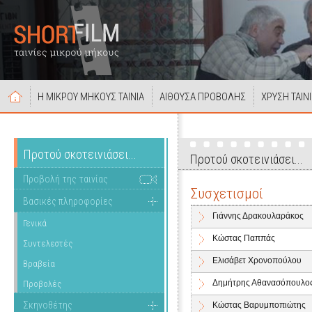
Η ΜΙΚΡΟΥ ΜΗΚΟΥΣ ΤΑΙΝΙΑ
ΑΙΘΟΥΣΑ ΠΡΟΒΟΛΗΣ
ΧΡΥΣΗ ΤΑΙΝ
Προτού σκοτεινιάσει...
Προτού σκοτεινιάσει...
Προβολή της ταινίας
Συσχετισμοί
Βασικές πληροφορίες
Γιάννης Δρακουλαράκος
Γενικά
Κώστας Παππάς
Συντελεστές
Ελισάβετ Χρονοπούλου
Βραβεία
Δημήτρης Αθανασόπουλο
Προβολές
Σκηνοθέτης
Κώστας Βαρυμποπιώτης