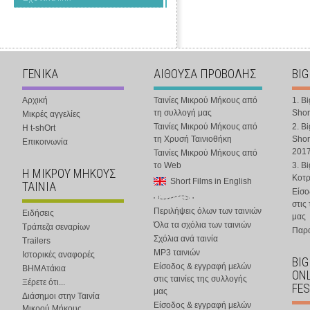
ΓΕΝΙΚΑ
ΑΙΘΟΥΣΑ ΠΡΟΒΟΛΗΣ
BIG
Αρχική
Ταινίες Μικρού Μήκους από
1. B
τη συλλογή μας
Shor
Μικρές αγγελίες
Ταινίες Μικρού Μήκους από
2. B
Η t-shOrt
τη Χρυσή Ταινιοθήκη
Shor
Επικοινωνία
201
Ταινίες Μικρού Μήκους από
το Web
3. B
Η ΜΙΚΡΟΥ ΜΗΚΟΥΣ
Κοτ
Short Films in English
ΤΑΙΝΙΑ
Είσο
στις
Περιλήψεις όλων των ταινιών
Ειδήσεις
μας
Όλα τα σχόλια των ταινιών
Τράπεζα σεναρίων
Παρα
Σχόλια ανά ταινία
Trailers
MP3 ταινιών
Ιστορικές αναφορές
BIG
Είσοδος & εγγραφή μελών
ΒΗΜΑτάκια
ONL
στις ταινίες της συλλογής
Ξέρετε ότι...
FES
μας
Διάσημοι στην Ταινία
Είσοδος & εγγραφή μελών
Μικρού Μήκους