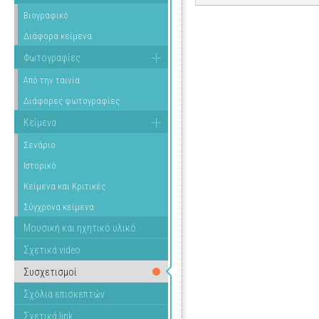
Βιογραφικό
Διάφορα κείμενα
Φωτογραφίες
Από την ταινία
Διάφορες φωτογραφίες
Κείμενα
Σενάριο
Ιστορικό
Κείμενα και Κριτικές
Σύγχρονα κείμενα
Μουσική και ηχητικό υλικό
Σχετικά video
Συσχετισμοί
Σχόλια επισκεπτών
Σχετικά link