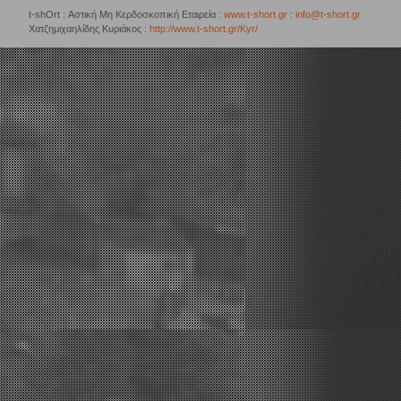
t-shOrt : Αστική Μη Κερδοσκοπική Εταιρεία :
www.t-short.gr
:
info@t-short.gr
Χατζημιχαηλίδης Κυριάκος :
http://www.t-short.gr/Kyr/